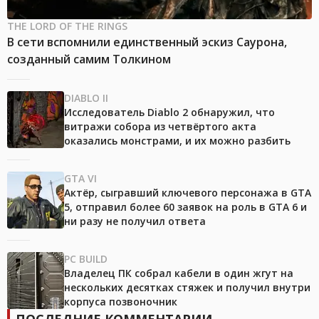
THE LORD OF THE RINGS
В сети вспомнили единственный эскиз Саурона,
созданный самим Толкином
DIABLO II
Исследователь Diablo 2 обнаружил, что
витражи собора из четвёртого акта
оказались монстрами, и их можно разбить
GTA VI
Актёр, сыгравший ключевого персонажа в GTA
5, отправил более 60 заявок на роль в GTA 6 и
ни разу не получил ответа
PC BUILD
Владелец ПК собрал кабели в один жгут на
нескольких десятках стяжек и получил внутри
корпуса позвоночник