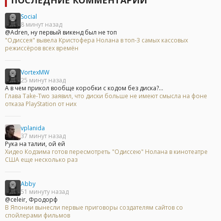
ПОСЛЕДНИЕ КОММЕНТАРИИ
Social
8 минут назад
@Adren, ну первый викенд был не топ
"Одиссея" вывела Кристофера Нолана в топ-3 самых кассовых
режиссёров всех времён
VortexMW
25 минут назад
А в чем прикол вообще коробки с кодом без диска?...
Глава Take-Two заявил, что диски больше не имеют смысла на фоне
отказа PlayStation от них
vplanida
37 минут назад
Рука на талии, ой ей
Хидео Кодзима готов пересмотреть "Одиссею" Нолана в кинотеатре
США еще несколько раз
Abby
51 минуту назад
@celeir, Фродорф
В Японии вынесли первые приговоры создателям сайтов со
спойлерами фильмов