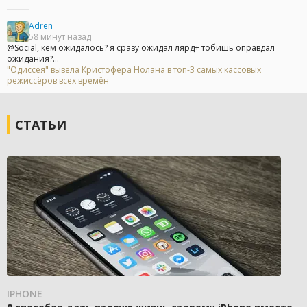
Adren
58 минут назад
@Social, кем ожидалось? я сразу ожидал лярд+ тобишь оправдал
ожидания?...
"Одиссея" вывела Кристофера Нолана в топ-3 самых кассовых
режиссёров всех времён
СТАТЬИ
IPHONE