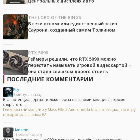
центральных дисплеях авто
THE LORD OF THE RINGS
В сети вспомнили единственный эскиз
Саурона, созданный самим Толкином
RTX 5090
Геймеры решили, что RTX 5090 можно
перестать называть игровой видеокартой –
она стала слишком дорого стоить
ПОСЛЕДНИЕ КОММЕНТАРИИ
Psy
3 минуты назад
Был потенциал, да вот только персы не запоминающиеся, кроме
открытого....
Геймеры считают, что у Mass Effect Andromeda был потенциал, но игру
похоронила спешка EA
Haname
11 минут назад
@Art3, полагаю, речь о 900 тысячах вечнозелёных президентов.