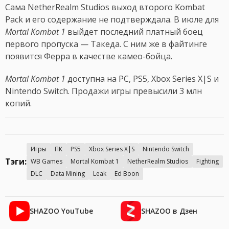
Сама NetherRealm Studios выход второго Kombat
Pack и его содержание не подтверждала. В июле для
Mortal Kombat 1
выйдет последний платный боец
первого пропуска — Такеда. С ним же в файтинге
появится Ферра в качестве камео-бойца.
Mortal Kombat 1
доступна на PC, PS5, Xbox Series X|S и
Nintendo Switch. Продажи игры превысили 3 млн
копий.
Игры
ПК
PS5
Xbox Series X|S
Nintendo Switch
Тэги:
WB Games
Mortal Kombat 1
NetherRealm Studios
Fighting
DLC
Data Mining
Leak
Ed Boon
SHAZOO YouTube
SHAZOO в Дзен