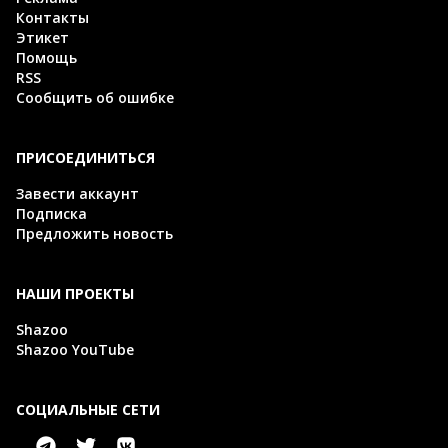
Контакты
Этикет
Помощь
RSS
Сообщить об ошибке
ПРИСОЕДИНИТЬСЯ
Завести аккаунт
Подписка
Предложить новость
НАШИ ПРОЕКТЫ
Shazoo
Shazoo YouTube
СОЦИАЛЬНЫЕ СЕТИ