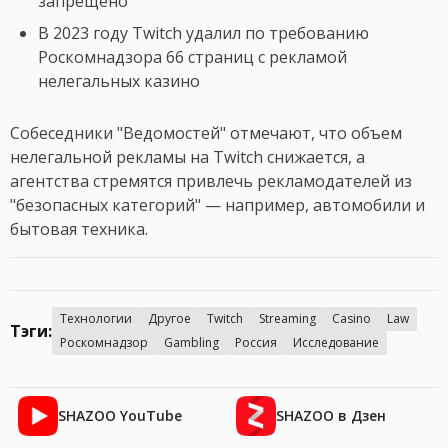
запрещено
В 2023 году Twitch удалил по требованию
Роскомнадзора 66 страниц с рекламой
нелегальных казино
Собеседники "Ведомостей" отмечают, что объем
нелегальной рекламы на Twitch снижается, а
агентства стремятся привлечь рекламодателей из
"безопасных категорий" — например, автомобили и
бытовая техника.
Технологии
Другое
Twitch
Streaming
Casino
Law
Тэги:
Роскомнадзор
Gambling
Россия
Исследование
SHAZOO YouTube
SHAZOO в Дзен