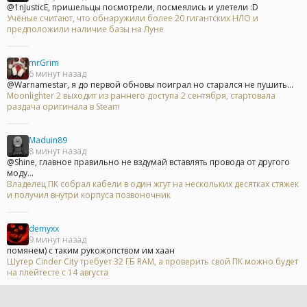
@1nJusticE, пришельцы посмотрели, посмеялись и улетели :D
Учёные считают, что обнаружили более 20 гигантских НЛО и
предположили наличие базы на Луне
mrGrim
6 минут назад
@Warnamestar, я до первой обновы поиграл но старался не пушить...
Moonlighter 2 выходит из раннего доступа 2 сентября, стартовала
раздача оригинала в Steam
Maduin89
8 минут назад
@Shine, главное правильно не вздумай вставлять провода от другого
моду...
Владелец ПК собрал кабели в один жгут на нескольких десятках стяжек
и получил внутри корпуса позвоночник
demyxx
9 минут назад
помянем) с таким рукожопством им хаан
Шутер Cinder City требует 32 ГБ RAM, а проверить свой ПК можно будет
на плейтесте с 14 августа