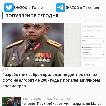
SHAZOO в Twitter
SHAZOO в Telegram
ПОПУЛЯРНОЕ СЕГОДНЯ
APP
Разработчик собрал приложение для проклятых
фото на алгоритме 2007 года и привлек миллионы
просмотров
SPIDER-MAN: BRAND NEW DAY
Человек-Паук собирает миллиарды, но Marvel