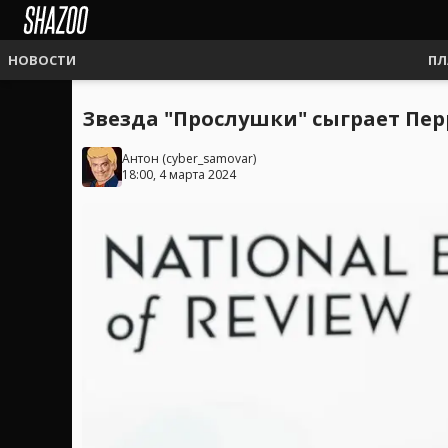
НОВОСТИ
ПЛ
Звезда "Прослушки" сыграет Пе
Антон
(
cyber_samovar
)
18:00, 4 марта 2024