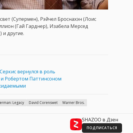
вет (Супермен), Рэйчел Броснахэн (Лоис
ллион (Гай Гарднер), Изабела Мерсед
 и другие.
 Серкис вернулся в роль
и Робертом Паттинсоном
ожидаемыми
erman: Legacy
David Corenswet
Warner Bros.
SHAZOO в Дзен
ПОДПИСАТЬСЯ