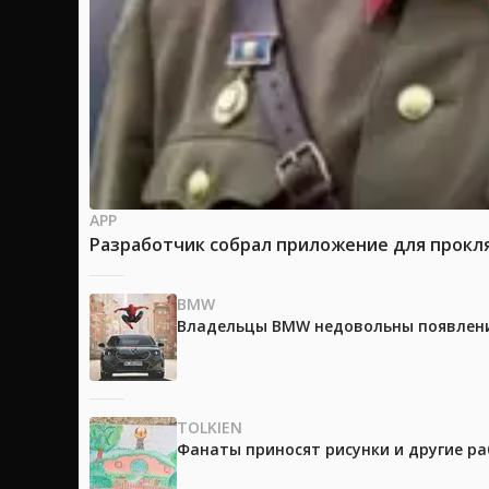
APP
Разработчик собрал приложение для прокля
BMW
Владельцы BMW недовольны появление
TOLKIEN
Фанаты приносят рисунки и другие р