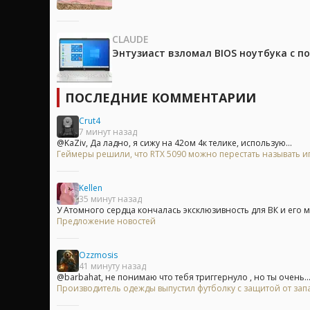
CLAUDE
Энтузиаст взломал BIOS ноутбука с п
ПОСЛЕДНИЕ КОММЕНТАРИИ
Crut4
7 минут назад
@KaZiv, Да ладно, я сижу на 42ом 4к телике, использую...
Геймеры решили, что RTX 5090 можно перестать называть и
Kellen
35 минут назад
У Атомного сердца кончалась эксклюзивность для ВК и его м
Предложение новостей
Ozzmosis
41 минуту назад
@barbahat, не понимаю что тебя триггернуло , но ты очень..
Производитель одежды выпустил футболку с защитой от зап