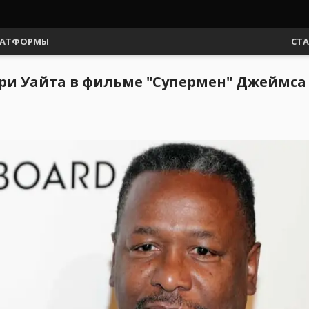
АТФОРМЫ
СТ
рри Уайта в фильме "Супермен" Джеймса