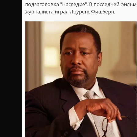
подзаголовка "Наследие". В последней фильм
журналиста играл Лоуренс Фишберн.