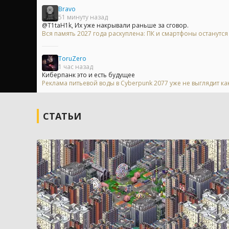
Bravo
51 минуту назад
@T1taH1k, Их уже накрывали раньше за сговор.
Вся память 2027 года раскуплена: ПК и смартфоны останутс
ToruZero
1 час назад
Киберпанк это и есть будущее
Реклама питьевой воды в Cyberpunk 2077 уже не выглядит ка
СТАТЬИ