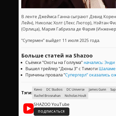
В ленте Джеймса Ганна сыграют Дэвид Коренс
Лейн), Николас Холт (Лекс Лютор), Нэйтан Фи
(Орлица), Мария Габриэла де Фария (Инженер)
"Супермен" выйдет 11 июля 2025 года.
Больше статей на Shazoo
Съёмки "Охоты на Голлума"
начались: Энди
Вышел трейлер "Дюны 3" с Тимоти
Шаламе 
Причины провала "
Супергерл" оказались 
Кино
DC Studios
DC Universe
James Gunn
Sup
Тэги:
Rachel Brosnahan
Nicholas Hoult
SHAZOO YouTube
ПОДПИСАТЬСЯ