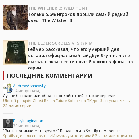
THE WITCHER 3: WILD HUNT
Только 5,6% игроков прошли самый редкий
квест The Witcher 3
THE ELDER SCROLLS V: SKYRIM
Геймер рассказал, что его умерший дед
оставил официальный гайдбук Skyrim, и это
вызвало экзистенциальный кризис у фанатов
серии
ПОСЛЕДНИЕ КОММЕНТАРИИ
AndrewVishnevsky
14 минут назад
Лучше бы включили обратно онлайн в ней, а также вернули...
Ubisoft раздаёт Ghost Recon Future Soldier на ПК до 13 августа в честь
25-летия серии
BulkyImagination
39 минут назад
"Вы не понимаете это другое" Параллельно Spotify намеренно...
Spotify сделала ставку на ИИ-музыку и потеряла 8% капитализации за