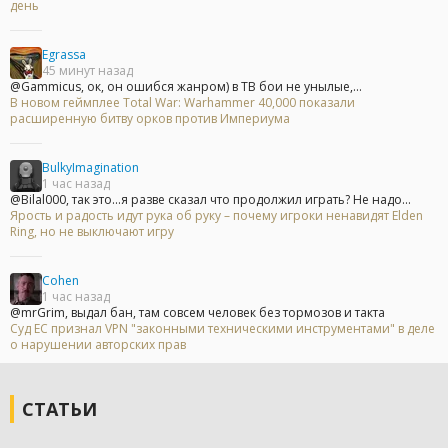
день
Egrassa
45 минут назад
@Gammicus, ок, он ошибся жанром) в ТВ бои не унылые,...
В новом геймплее Total War: Warhammer 40,000 показали
расширенную битву орков против Империума
BulkyImagination
1 час назад
@Bilal000, так это...я разве сказал что продолжил играть? Не надо...
Ярость и радость идут рука об руку – почему игроки ненавидят Elden
Ring, но не выключают игру
Cohen
1 час назад
@mrGrim, выдал бан, там совсем человек без тормозов и такта
Суд ЕС признал VPN "законными техническими инструментами" в деле
о нарушении авторских прав
СТАТЬИ