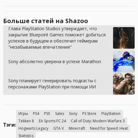
Больше статей на Shazoo
Глава PlayStation Studios утверждает, что
закрытие Bluepoint Games поможет добиться
успехов в будущем и обеспечит геймерам
"незабываемые впечатления"
Sony абсолютно уверена в успехе Marathon
Sony планирует генерировать подкасты с
персонажами PlayStation при помощи ИИ
Игры
PS4
PS5
Sales
Sony
PS Store
PlayStation
Tekken 8
EA Sports FC 24
Call of Duty: Modern Warfare 3
Тэги:
Hogwarts Legacy
GTA V
Minecraft
Need for Speed: Heat
Statistics