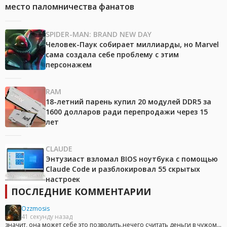
место паломничества фанатов
SPIDER-MAN: BRAND NEW DAY
Человек-Паук собирает миллиарды, но Marvel
сама создала себе проблему с этим
персонажем
RAM
18-летний парень купил 20 модулей DDR5 за
1600 долларов ради перепродажи через 15
лет
CLAUDE
Энтузиаст взломал BIOS ноутбука с помощью
Claude Code и разблокировал 55 скрытых
настроек
ПОСЛЕДНИЕ КОММЕНТАРИИ
Ozzmosis
41 секунду назад
значит, она может себе это позволить.нечего считать деньги в чужом...