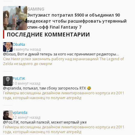
GAMING
Энтузиаст потратил $900 и объединил 90
видеокарт чтобы расшифровать утерянный
спин-офф Final Fantasy 7
ПОСЛЕДНИЕ КОММЕНТАРИИ
ObaNa
4 минуты назад
@Exsus, Вот и думай теперь за кого нас принимают редакторы...
Сэм Нилл успел закончить работу над экранизацией The Legend of
Zelda незадолго до смерти
PoLiTiK
10 минут назад
@vplanida, потыкал, там сбоку загорелось RTX 🤣
Геймеры восхищены дизайном лимитированного корпуса из 2011
года, который наконец-то получит апгрейд
vplanida
12 минут назад
@PoLiTiK, потыкай палкой, может мертвый уже
Геймеры восхищены дизайном лимитированного корпуса из 2011
года, который наконец-то получит апгрейд