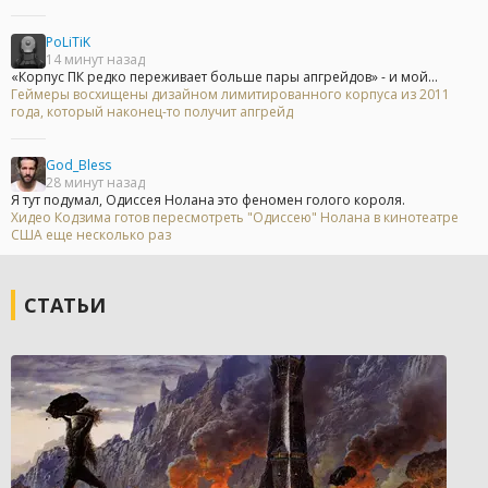
PoLiTiK
14 минут назад
«Корпус ПК редко переживает больше пары апгрейдов» - и мой...
Геймеры восхищены дизайном лимитированного корпуса из 2011
года, который наконец-то получит апгрейд
God_Bless
28 минут назад
Я тут подумал, Одиссея Нолана это феномен голого короля.
Хидео Кодзима готов пересмотреть "Одиссею" Нолана в кинотеатре
США еще несколько раз
СТАТЬИ