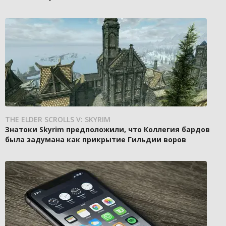
THE ELDER SCROLLS V: SKYRIM
Знатоки Skyrim предположили, что Коллегия бардов
была задумана как прикрытие Гильдии воров