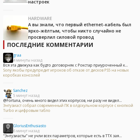
настроек
HARDWARE
А вы знали, что первый ethernet-кабель был
ярко-жёлтым, чтобы никто случайно не
просверлил силовой провод
ПОСЛЕДНИЕ КОММЕНТАРИИ
graa
4 минуты назад
Вся эта движуха как будто договорняк с Рокстар приуроченный к...
Sony якобы предупредит игроков об отказе от дисков PS5 на новых
коробках консолей
Sanchez
5 минут назад
@Fortuna, очень много видел этих корпусов, ни разу не видел...
Энтузиаст собрал современный ПК в олдскульном корпусе с кнопкой
Turbo и цифровым табло
GloriusEnthusiasto
6 минут назад
"Энтузиасты" не учли всех параметров, которые есть в ТТХ зая...