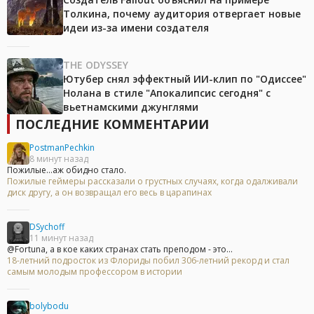
Толкина, почему аудитория отвергает новые
идеи из-за имени создателя
THE ODYSSEY
Ютубер снял эффектный ИИ-клип по "Одиссее"
Нолана в стиле "Апокалипсис сегодня" с
вьетнамскими джунглями
ПОСЛЕДНИЕ КОММЕНТАРИИ
PostmanPechkin
8 минут назад
Пожилые...аж обидно стало.
Пожилые геймеры рассказали о грустных случаях, когда одалживали
диск другу, а он возвращал его весь в царапинах
DSychoff
11 минут назад
@Fortuna, а в кое каких странах стать преподом - это...
18-летний подросток из Флориды побил 306-летний рекорд и стал
самым молодым профессором в истории
bolybodu