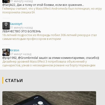
31 минуту назад
@Serjik22, Дак а толку от этой боевки, если все сражения...
Геймеры считают, что у Mass Effect Andromeda был потенциал, но игру
похоронила спешка EA
Eausssyrt
31 минуту назад
ЛЕВАЧЕСТВО ЭТО БОЛЕЗНЬ
18-летний подросток из Флориды побил 306-летний рекорд и стал
самым молодым профессором в истории
Kirston
37 минут назад
@psp1992, @Grombrindal зашёл за этими комментариями, спасибо))
Дизайнер уровней Mass Effect 3 потребовала объяснений у
сценаристов, узнав о неожиданном романе на борту Нормандии
СТАТЬИ