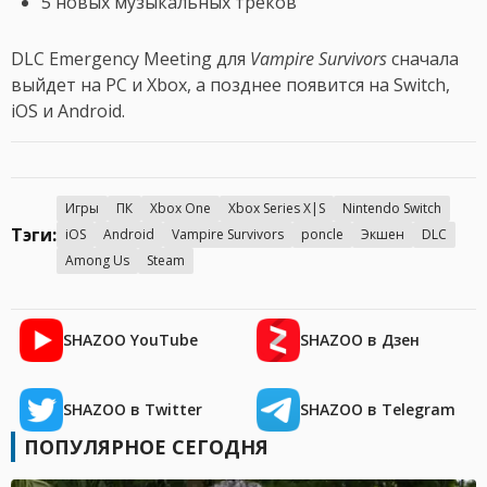
5 новых музыкальных треков
DLC Emergency Meeting для
Vampire Survivors
сначала
выйдет на PC и Xbox, а позднее появится на Switch,
iOS и Android.
Игры
ПК
Xbox One
Xbox Series X|S
Nintendo Switch
Тэги:
iOS
Android
Vampire Survivors
poncle
Экшен
DLC
Among Us
Steam
SHAZOO YouTube
SHAZOO в Дзен
SHAZOO в Twitter
SHAZOO в Telegram
ПОПУЛЯРНОЕ СЕГОДНЯ