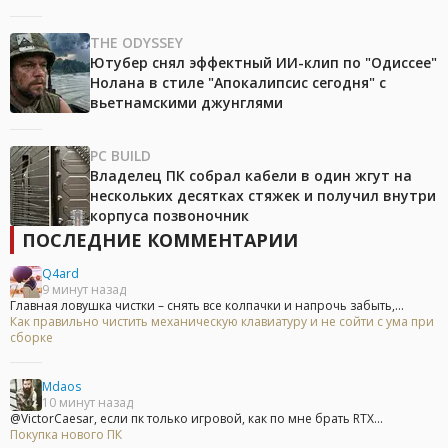
THE ODYSSEY
Ютубер снял эффектный ИИ-клип по "Одиссее"
Нолана в стиле "Апокалипсис сегодня" с
вьетнамскими джунглями
PC BUILD
Владелец ПК собрал кабели в один жгут на
нескольких десятках стяжек и получил внутри
корпуса позвоночник
ПОСЛЕДНИЕ КОММЕНТАРИИ
Q4ard
9 минут назад
Главная ловушка чистки – снять все колпачки и напрочь забыть,...
Как правильно чистить механическую клавиатуру и не сойти с ума при
сборке
Mdaos
10 минут назад
@VictorCaesar, если пк только игровой, как по мне брать RTX...
Покупка нового ПК