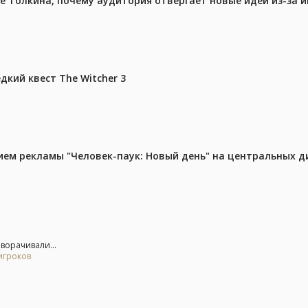
ре Толкина, почему аудитория отвергает новые идеи из-за 
дкий квест The Witcher 3
м рекламы "Человек-паук: Новый день" на центральных д
еворачивали...
игроков