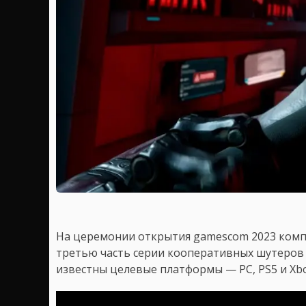
На церемонии открытия gamescom 2023 компан
третью часть серии кооперативных шутеро
известны целевые платформы — PC, PS5 и Xbox