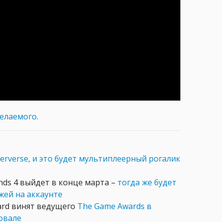
желаемого
.
terverse, и это будет мультиплеерный рогалик
nds 4 выйдет в конце марта –
тогда же будет
жей на аккаунте
ard винят ведущего
The Game Awards в
овале