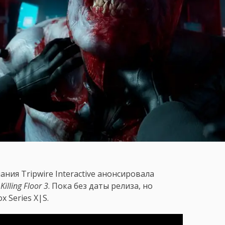
ия Tripwire Interactive анонсировала
в
Killing Floor 3
. Пока без даты релиза, но
 Series X|S.