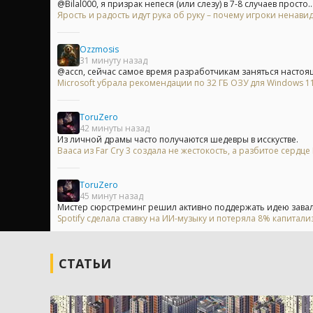
@Bilal000, я призрак непеся (или слезу) в 7-8 случаев просто..
Ярость и радость идут рука об руку – почему игроки ненавид
Ozzmosis
31 минуту назад
@accn, сейчас самое время разработчикам заняться настоя
Microsoft убрала рекомендации по 32 ГБ ОЗУ для Windows 11 
ToruZero
42 минуты назад
Из личной драмы часто получаются шедевры в исскустве.
Вааса из Far Cry 3 создала не жестокость, а разбитое сердц
ToruZero
45 минут назад
Мистер сюрстреминг решил активно поддержать идею завали
Spotify сделала ставку на ИИ-музыку и потеряла 8% капитали
СТАТЬИ