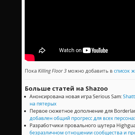
Пока
Killing Floor 3
можно добавить в
список 
Больше статей на Shazoo
Анонсирована новая игра Serious Sam:
Shat
на пятерых
Первое сюжетное дополнение для Borderla
добавлен общий прогресс для всех персона
Разработчики провального шутера Highgu
безразличном отношении сообщества и пр