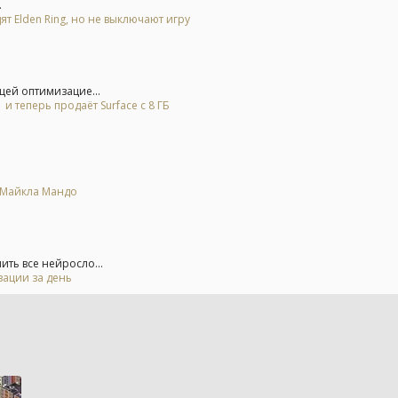
.
ят Elden Ring, но не выключают игру
щей оптимизацие...
и теперь продаёт Surface с 8 ГБ
е Майкла Мандо
ть все нейросло...
зации за день