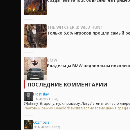
Создатель Fallout объяснил на приме
THE WITCHER 3: WILD HUNT
Только 5,6% игроков прошли самый ре
BMW
Владельцы BMW недовольны появление
ПОСЛЕДНИЕ КОММЕНТАРИИ
Frostislav
1 минуту назад
@Johnny_Strapony, ну, к примеру, Лигу Легенд так часто «пер
Ранговый режим Deadlock вызвал волну возмущения среди 
Ozzmosis
26 минут назад