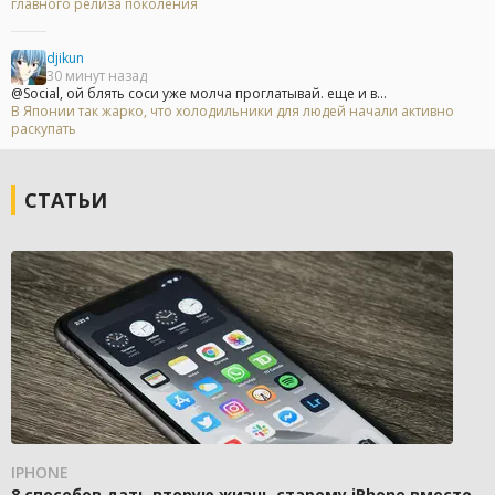
главного релиза поколения
djikun
30 минут назад
@Social, ой блять соси уже молча проглатывай. еще и в...
В Японии так жарко, что холодильники для людей начали активно
раскупать
СТАТЬИ
IPHONE
8 способов дать вторую жизнь старому iPhone вместо