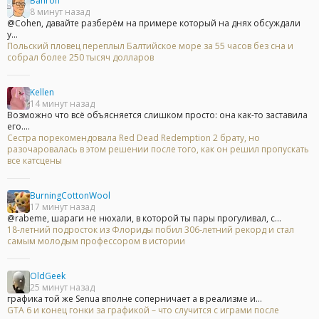
Bahron
8 минут назад
@Cohen, давайте разберём на примере который на днях обсуждали
у...
Польский пловец переплыл Балтийское море за 55 часов без сна и
собрал более 250 тысяч долларов
Kellen
14 минут назад
Возможно что всё объясняется слишком просто: она как-то заставила
его....
Сестра порекомендовала Red Dead Redemption 2 брату, но
разочаровалась в этом решении после того, как он решил пропускать
все катсцены
BurningCottonWool
17 минут назад
@rabeme, шараги не нюхали, в которой ты пары прогуливал, с...
18-летний подросток из Флориды побил 306-летний рекорд и стал
самым молодым профессором в истории
OldGeek
25 минут назад
графика той же Senua вполне соперничает а в реализме и...
GTA 6 и конец гонки за графикой – что случится с играми после