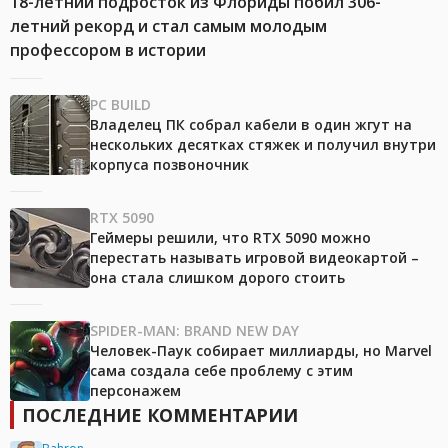
18-летний подросток из Флориды побил 306-
летний рекорд и стал самым молодым
профессором в истории
PC BUILD
Владелец ПК собрал кабели в один жгут на
нескольких десятках стяжек и получил внутри
корпуса позвоночник
RTX 5090
Геймеры решили, что RTX 5090 можно
перестать называть игровой видеокартой –
она стала слишком дорого стоить
SPIDER-MAN: BRAND NEW DAY
Человек-Паук собирает миллиарды, но Marvel
сама создала себе проблему с этим
персонажем
ПОСЛЕДНИЕ КОММЕНТАРИИ