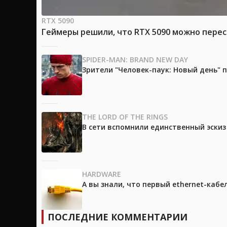
RTX 5090
Геймеры решили, что RTX 5090 можно перес
SPIDER-MAN: BRAND NEW DAY
Зрители "Человек-паук: Новый день"
THE LORD OF THE RINGS
В сети вспомнили единственный эски
HARDWARE
А вы знали, что первый ethernet-каб
ПОСЛЕДНИЕ КОММЕНТАРИИ