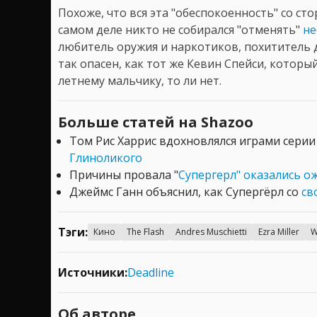
Похоже, что вся эта "обеспокоенность" со сто
самом деле никто не собирался "отменять"
не
любитель оружия и наркотиков, похититель 
так опасен, как тот же Кевин Спейси, который
летнему мальчику, то ли нет.
Больше статей на Shazoo
Том Рис Харрис вдохновлялся играми сери
Глиноликого
Причины провала "
Супергерл" оказались 
Джеймс Ганн объяснил, как Супергёрл со
св
Тэги:
Кино
The Flash
Andres Muschietti
Ezra Miller
W
Источники:
Deadline
Об авторе