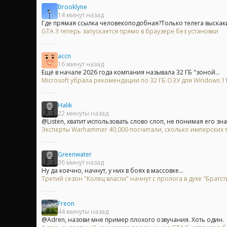
Brooklyne
14 минут назад
Где прямая ссылка человекоподобная?Только телега выскак
GTA 3 теперь запускается прямо в браузере без установки
accn
16 минут назад
Ещё в начале 2026 года компания называла 32 ГБ "зоной...
Microsoft убрала рекомендации по 32 ГБ ОЗУ для Windows 11 
Halik
22 минуты назад
@Listen, хватит использовать слово слоп, не понимая его зна
Эксперты Warhammer 40,000 посчитали, сколько имперских т
Greenwater
36 минут назад
Ну да коечно, начнут, у них в боях в массовке...
Третий сезон "Колец власти" начнут с пролога в духе "Братст
Freon
44 минуты назад
@Adren, назови мне пример плохого озвучания. Хоть один.