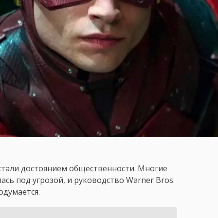
стали достоянием общественности. Многие
ась под угрозой, и руководство Warner Bros.
одумается.