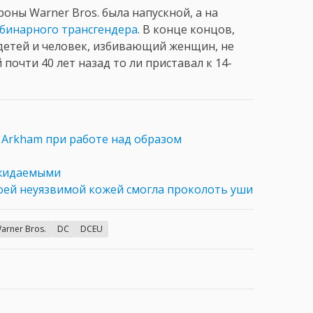
роны Warner Bros. была напускной, а на
бинарного трансгендера
. В конце концов,
детей и человек, избивающий женщин, не
 почти 40 лет назад то ли приставал к 14-
и
Arkham при работе над образом
ожидаемыми
оей неуязвимой кожей смогла проколоть уши
arner Bros.
DC
DCEU