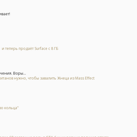
ивает!
и теперь продаёт Surface с 8 ГБ
чения. Воры...
итанов нужно, чтобы завалить Жнеца из Mass Effect
во кольца"