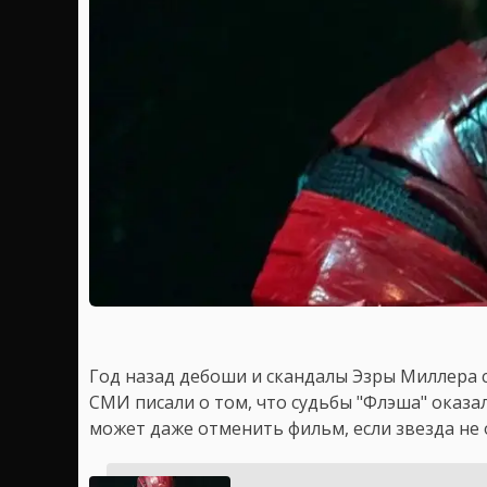
Год назад дебоши и скандалы Эзры Миллера 
СМИ писали о том, что судьбы "Флэша" оказал
может даже отменить фильм, если звезда не 