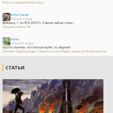
Ring, но не выключают игру
VictorCaesar
9 минут назад
@Mdaos, 1. по RTX 2070 Ti. У меня сейчас стоит...
Покупка нового ПК
Adren
10 минут назад
просто поняли, что елси их купят, то закроют
Devolver Digital уходит с биржи после обвала акций на 95 процентов
СТАТЬИ