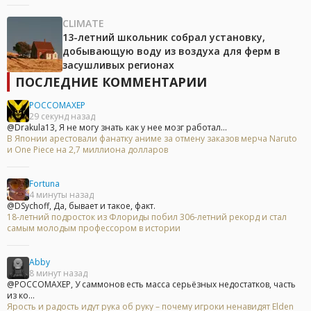
CLIMATE
13-летний школьник собрал установку,
добывающую воду из воздуха для ферм в
засушливых регионах
ПОСЛЕДНИЕ КОММЕНТАРИИ
POCCOMAXEP
29 секунд назад
@Drakula13, Я не могу знать как у нее мозг работал...
В Японии арестовали фанатку аниме за отмену заказов мерча Naruto
и One Piece на 2,7 миллиона долларов
Fortuna
4 минуты назад
@DSychoff, Да, бывает и такое, факт.
18-летний подросток из Флориды побил 306-летний рекорд и стал
самым молодым профессором в истории
Abby
8 минут назад
@POCCOMAXEP, У саммонов есть масса серьёзных недостатков, часть
из ко...
Ярость и радость идут рука об руку – почему игроки ненавидят Elden