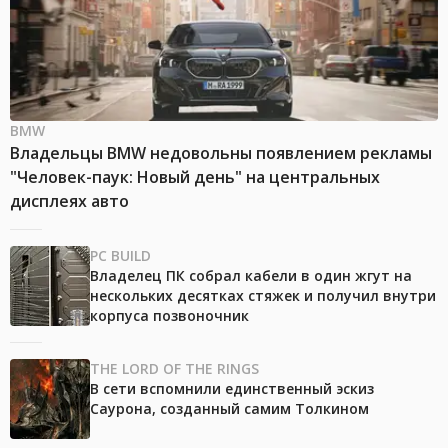
BMW
Владельцы BMW недовольны появлением рекламы
"Человек-паук: Новый день" на центральных
дисплеях авто
PC BUILD
Владелец ПК собрал кабели в один жгут на
нескольких десятках стяжек и получил внутри
корпуса позвоночник
THE LORD OF THE RINGS
В сети вспомнили единственный эскиз
Саурона, созданный самим Толкином