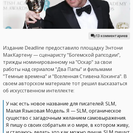
13 комментариев
Издание Deadline предоставило площадку Энтони
МакКартену — сценаристу "Богемской рапсодии",
трижды номинированному на "Оскар" за свои
работы над сериалом "Два Папы" и фильмами
"Темные времена" и "Вселенная Стивена Хокинга". В
своем авторском материале тот решил высказаться
об искусственном интеллекте:
У нас есть новое название для писателей: SLM,
Малая Языковая Модель. Я — SLM, органическое
существо с загадочным желанием самовыражения.
Я пишу о своих собратьях и о мире, в котором живу,
и стараюсь делать это как можно лучше. SLM пишут