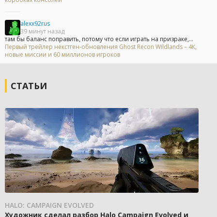
alexx92rus
39 минут назад
там бы баланс поправить, потому что если играть на призраке,...
Первый трейлер некстген-обновления Ghost Recon Wildlands – 4К,
новые миссии и 60 миллионов игроков
СТАТЬИ
HALO: CAMPAIGN EVOLVED
Художник сделал разбор Halo Campaign Evolved и