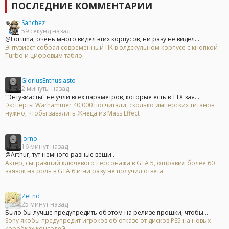
ПОСЛЕДНИЕ КОММЕНТАРИИ
Sanchez
59 секунд назад
@Fortuna, очень много видел этих корпусов, ни разу не видел...
Энтузиаст собрал современный ПК в олдскульном корпусе с кнопкой
Turbo и цифровым табло
GloriusEnthusiasto
2 минуты назад
"Энтузиасты" не учли всех параметров, которые есть в ТТХ зая...
Эксперты Warhammer 40,000 посчитали, сколько имперских титанов
нужно, чтобы завалить Жнеца из Mass Effect
Jorno
16 минут назад
@Arthur, тут немного разные вещи .
Актёр, сыгравший ключевого персонажа в GTA 5, отправил более 60
заявок на роль в GTA 6 и ни разу не получил ответа
ZeEnd
25 минут назад
Было бы лучше предупредить об этом на релизе прошки, чтобы...
Sony якобы предупредит игроков об отказе от дисков PS5 на новых
коробках консолей