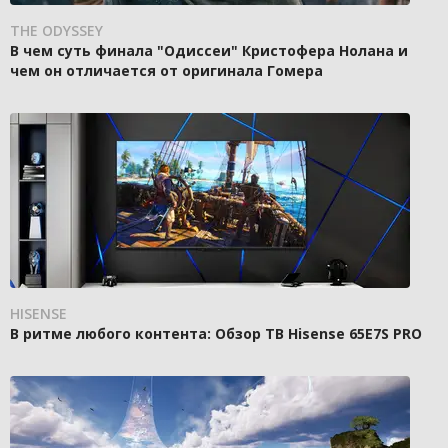
THE ODYSSEY
В чем суть финала "Одиссеи" Кристофера Нолана и
чем он отличается от оригинала Гомера
HISENSE
В ритме любого контента: Обзор ТВ Hisense 65E7S PRO