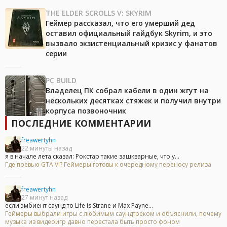
THE ELDER SCROLLS V: SKYRIM
Геймер рассказал, что его умерший дед
оставил официальный гайдбук Skyrim, и это
вызвало экзистенциальный кризис у фанатов
серии
PC BUILD
Владелец ПК собрал кабели в один жгут на
нескольких десятках стяжек и получил внутри
корпуса позвоночник
ПОСЛЕДНИЕ КОММЕНТАРИИ
freawertyhn
22 минуты назад
я в начале лета сказал: Рокстар такие зашкварные, что у...
Где превью GTA VI? Геймеры готовы к очередному переносу релиза
freawertyhn
27 минут назад
если эмбиент саунд то Life is Strane и Max Payne...
Геймеры выбрали игры с любимым саундтреком и объяснили, почему
музыка из видеоигр давно перестала быть просто фоном