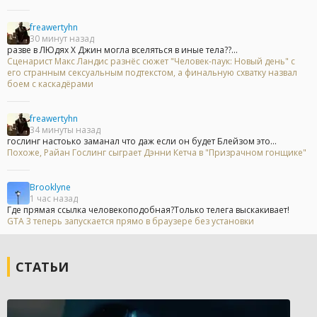
freawertyhn
30 минут назад
разве в ЛЮдях Х Джин могла вселяться в иные тела??...
Сценарист Макс Ландис разнёс сюжет "Человек-паук: Новый день" с
его странным сексуальным подтекстом, а финальную схватку назвал
боем с каскадёрами
freawertyhn
34 минуты назад
гослинг настоько заманал что даж если он будет Блейзом это...
Похоже, Райан Гослинг сыграет Дэнни Кетча в "Призрачном гонщике"
Brooklyne
1 час назад
Где прямая ссылка человекоподобная?Только телега выскакивает!
GTA 3 теперь запускается прямо в браузере без установки
СТАТЬИ