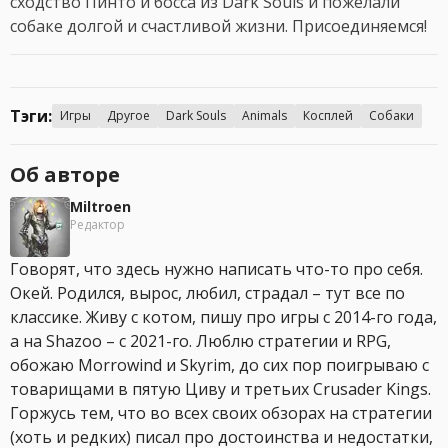
сходство Пинто и босса из Dark Souls и пожелали
собаке долгой и счастливой жизни. Присоединяемся!
Тэги:
Игры
Другое
Dark Souls
Animals
Косплей
Собаки
Об авторе
Miltroen
Редактор
Говорят, что здесь нужно написать что-то про себя.
Окей. Родился, вырос, любил, страдал – тут все по
классике. Живу с котом, пишу про игры с 2014-го года,
а на Shazoo – с 2021-го. Люблю стратегии и RPG,
обожаю Morrowind и Skyrim, до сих пор поигрываю с
товарищами в пятую Циву и третьих Crusader Kings.
Горжусь тем, что во всех своих обзорах на стратегии
(хоть и редких) писал про достоинства и недостатки,