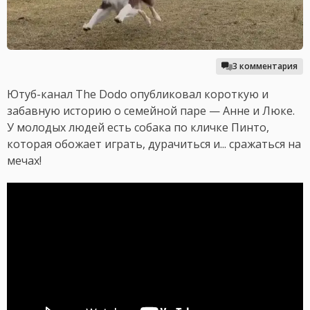
3 комментария
Ютуб-канал The Dodo опубликовал короткую и
забавную историю о семейной паре — Анне и Люке.
У молодых людей есть собака по кличке Пинто,
которая обожает играть, дурачиться и... сражаться на
мечах!