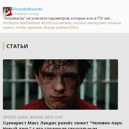
GloriusEnthusiasto
16 минут назад
"Энтузиасты" не учли всех параметров, которые есть в ТТХ зая...
Эксперты Warhammer 40,000 посчитали, сколько имперских титанов
нужно, чтобы завалить Жнеца из Mass Effect
СТАТЬИ
SPIDER-MAN: BRAND NEW DAY
Сценарист Макс Ландис разнёс сюжет "Человек-паук:
Новый день" с его странным сексуальным