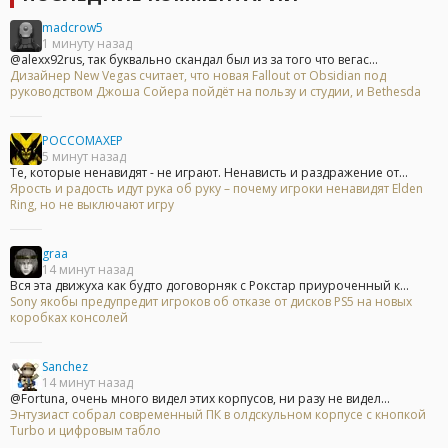
madcrow5
1 минуту назад
@alexx92rus, так буквально скандал был из за того что вегас...
Дизайнер New Vegas считает, что новая Fallout от Obsidian под
руководством Джоша Сойера пойдёт на пользу и студии, и Bethesda
POCCOMAXEP
5 минут назад
Те, которые ненавидят - не играют. Ненависть и раздражение от...
Ярость и радость идут рука об руку – почему игроки ненавидят Elden
Ring, но не выключают игру
graa
14 минут назад
Вся эта движуха как будто договорняк с Рокстар приуроченный к...
Sony якобы предупредит игроков об отказе от дисков PS5 на новых
коробках консолей
Sanchez
14 минут назад
@Fortuna, очень много видел этих корпусов, ни разу не видел...
Энтузиаст собрал современный ПК в олдскульном корпусе с кнопкой
Turbo и цифровым табло