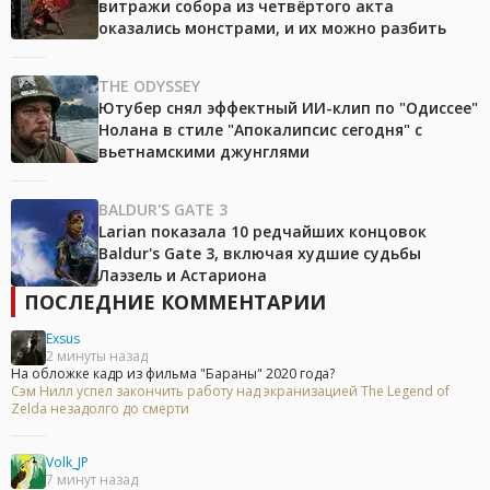
витражи собора из четвёртого акта
оказались монстрами, и их можно разбить
THE ODYSSEY
Ютубер снял эффектный ИИ-клип по "Одиссее"
Нолана в стиле "Апокалипсис сегодня" с
вьетнамскими джунглями
BALDUR'S GATE 3
Larian показала 10 редчайших концовок
Baldur's Gate 3, включая худшие судьбы
Лаэзель и Астариона
ПОСЛЕДНИЕ КОММЕНТАРИИ
Exsus
2 минуты назад
На обложке кадр из фильма "Бараны" 2020 года?
Сэм Нилл успел закончить работу над экранизацией The Legend of
Zelda незадолго до смерти
Volk_JP
7 минут назад