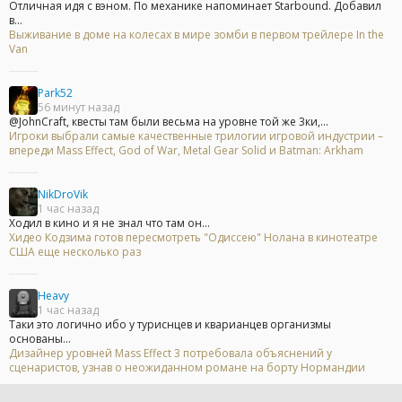
Отличная идя с вэном. По механике напоминает Starbound. Добавил
в...
Выживание в доме на колесах в мире зомби в первом трейлере In the
Van
Park52
56 минут назад
@JohnCraft, квесты там были весьма на уровне той же 3ки,...
Игроки выбрали самые качественные трилогии игровой индустрии –
впереди Mass Effect, God of War, Metal Gear Solid и Batman: Arkham
NikDroVik
1 час назад
Ходил в кино и я не знал что там он...
Хидео Кодзима готов пересмотреть "Одиссею" Нолана в кинотеатре
США еще несколько раз
Heavy
1 час назад
Таки это логично ибо у туриснцев и кварианцев организмы
основаны...
Дизайнер уровней Mass Effect 3 потребовала объяснений у
сценаристов, узнав о неожиданном романе на борту Нормандии