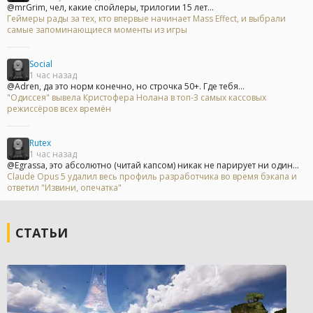
@mrGrim, чел, какие спойлеры, трилогии 15 лет...
Геймеры рады за тех, кто впервые начинает Mass Effect, и выбрали
самые запоминающиеся моменты из игры
Social
1 час назад
@Adren, да это норм конечно, но строчка 50+. Где тебя...
"Одиссея" вывела Кристофера Нолана в топ-3 самых кассовых
режиссёров всех времён
Rutex
1 час назад
@Egrassa, это абсолютно (читай капсом) никак не парирует ни один...
Claude Opus 5 удалил весь профиль разработчика во время бэкапа и
ответил "Извини, опечатка"
СТАТЬИ