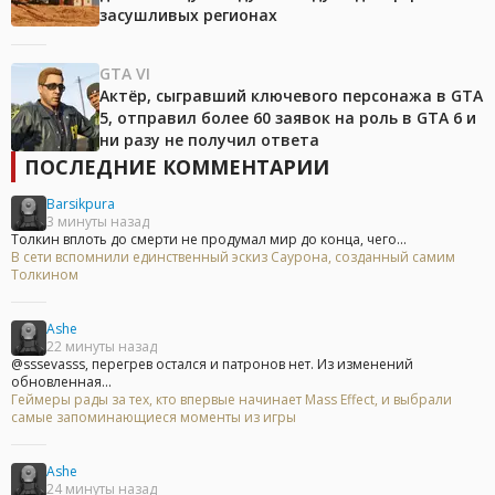
засушливых регионах
GTA VI
Актёр, сыгравший ключевого персонажа в GTA
5, отправил более 60 заявок на роль в GTA 6 и
ни разу не получил ответа
ПОСЛЕДНИЕ КОММЕНТАРИИ
Barsikpura
3 минуты назад
Толкин вплоть до смерти не продумал мир до конца, чего...
В сети вспомнили единственный эскиз Саурона, созданный самим
Толкином
Ashe
22 минуты назад
@sssevasss, перегрев остался и патронов нет. Из изменений
обновленная...
Геймеры рады за тех, кто впервые начинает Mass Effect, и выбрали
самые запоминающиеся моменты из игры
Ashe
24 минуты назад