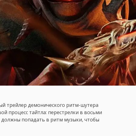
ый трейлер демонического ритм-шутера
вой процесс тайтла: перестрелки в восьми
 должны попадать в ритм музыки, чтобы