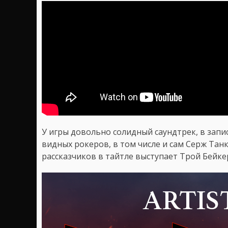
У игры довольно солидный саундтрек, в зап
видных рокеров, в том числе и сам Серж Танк
рассказчиков в тайтле выступает Трой Бейке