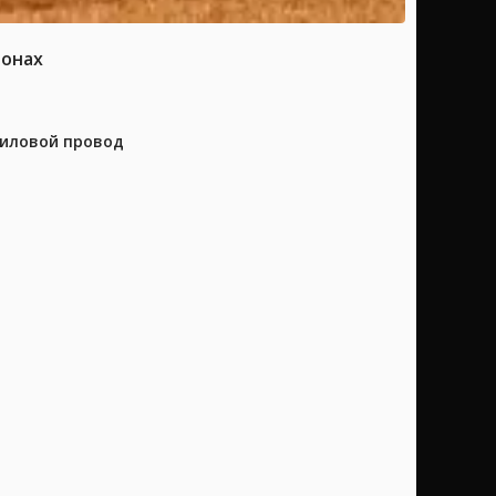
ионах
силовой провод