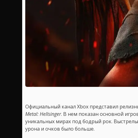
Официальный канал Xbox представил релизн
Metal: Hellsinger
. В нем показан основной игро
уникальных мирах под бодрый рок. Выстрелы
урона и очков было больше.