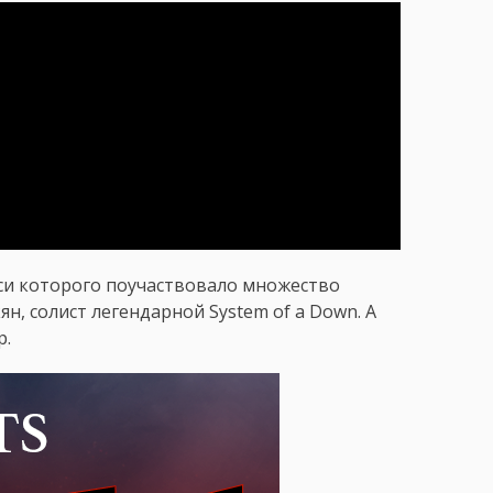
иси которого поучаствовало множество
ян, солист легендарной System of a Down. А
р.