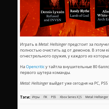
Играть в
Metal: Hellsinger
предстоит за получел
полностью очистить ад от демонов. В этом 
огнестрельного оружия, у каждого из которы
На
Opencritic
у тайтла внушительные 80 балло
первого шутера команды.
Metal: Hellsinger
выйдет уже сегодня на PC, PS5 
Тэги:
Игры
ПК
PS5
Xbox Series X|S
Metal: Hellsinger