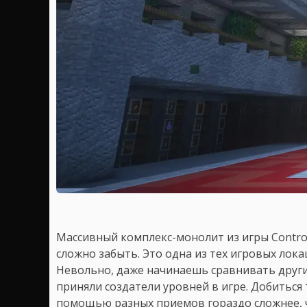
Массивный комплекс-монолит из игры Contro
сложно забыть. Это одна из тех игровых лока
Невольно, даже начинаешь сравнивать други
приняли создатели уровней в игре. Добитьс
помощью разных приемов гораздо сложнее, ч