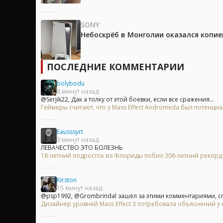
SONY
Небоскрёб в Монголии оказался копией
ПОСЛЕДНИЕ КОММЕНТАРИИ
bolybodu
8 минут назад
@Serjik22, Дак а толку от этой боевки, если все сражения...
Геймеры считают, что у Mass Effect Andromeda был потенци
Eausssyrt
9 минут назад
ЛЕВАЧЕСТВО ЭТО БОЛЕЗНЬ
18-летний подросток из Флориды побил 306-летний рекорд
Kirston
15 минут назад
@psp1992, @Grombrindal зашёл за этими комментариями, сп
Дизайнер уровней Mass Effect 3 потребовала объяснений 