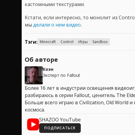
кастомными текстурами.
Кстати, если интересно, то монолит из Contr
мы
делали о нем видео
.
Тэги:
Minecraft
Control
Игры
Sandbox
Об авторе
Коэн
Эксперт по Fallout
Более 16 лет в индустрии освещения видеоигр
разбираюсь в серии Fallout, ценитель The Elder
Больше всего играю в Civilization, Old World
космоса.
SHAZOO YouTube
ПОДПИСАТЬСЯ