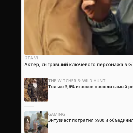
GTA VI
Актёр, сыгравший ключевого персонажа в GTA
THE WITCHER 3: WILD HUNT
Только 5,6% игроков прошли самый ре
GAMING
Энтузиаст потратил $900 и объединил