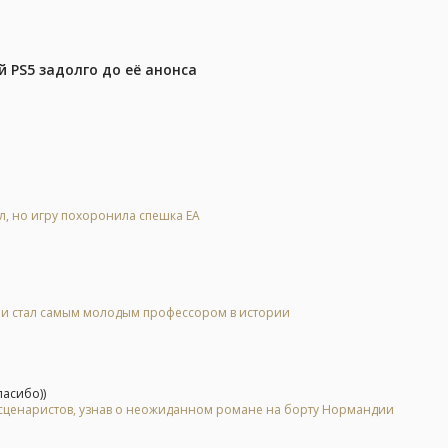
 PS5 задолго до её анонса
ал, но игру похоронила спешка EA
 и стал самым молодым профессором в истории
асибо))
у сценаристов, узнав о неожиданном романе на борту Нормандии