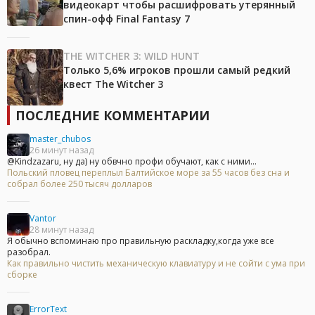
видеокарт чтобы расшифровать утерянный
спин-офф Final Fantasy 7
THE WITCHER 3: WILD HUNT
Только 5,6% игроков прошли самый редкий
квест The Witcher 3
ПОСЛЕДНИЕ КОММЕНТАРИИ
master_chubos
26 минут назад
@Kindzazaru, ну да) ну обвчно профи обучают, как с ними...
Польский пловец переплыл Балтийское море за 55 часов без сна и
собрал более 250 тысяч долларов
Vantor
28 минут назад
Я обычно вспоминаю про правильную раскладку,когда уже все
разобрал.
Как правильно чистить механическую клавиатуру и не сойти с ума при
сборке
ErrorText