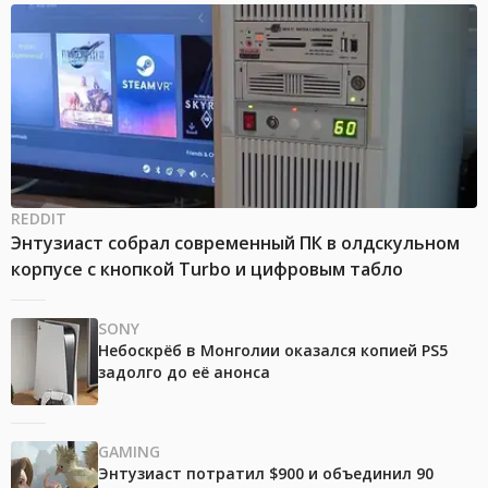
REDDIT
Энтузиаст собрал современный ПК в олдскульном
корпусе с кнопкой Turbo и цифровым табло
SONY
Небоскрёб в Монголии оказался копией PS5
задолго до её анонса
GAMING
Энтузиаст потратил $900 и объединил 90