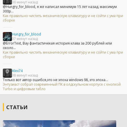
36 минут назад
@Hungry_for_blood, я же написал минимум 15 лет назад, максимум
300р...
Как правильно чистить механическую клавиатуру и не сойти с ума при
сборке
Hungry_for_blood
37 минут назад
@ErrorText, Вау фантастичекая история клава за 200 рублей или
около...
Как правильно чистить механическую клавиатуру и не сойти с ума при
сборке
Alex74
38 минут назад
Только вот автор ошибся,это не эпоха windows 98, это эпоха...
Энтузиаст собрал современный ПК в олдскульном корпусе с кнопкой
Turbo и цифровым табло
СТАТЬИ