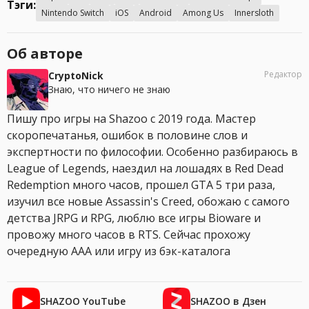
Тэги:
Nintendo Switch
iOS
Android
Among Us
Innersloth
Об авторе
Редактор
CryptoNick
Знаю, что ничего не знаю
Пишу про игры на Shazoo с 2019 года. Мастер
скоропечатанья, ошибок в половине слов и
экспертности по философии. Особенно разбираюсь в
League of Legends, наездил на лошадях в Red Dead
Redemption много часов, прошел GTA 5 три раза,
изучил все новые Assassin's Creed, обожаю с самого
детства JRPG и RPG, люблю все игры Bioware и
провожу много часов в RTS. Сейчас прохожу
очередную AAA или игру из бэк-каталога
SHAZOO YouTube
SHAZOO в Дзен