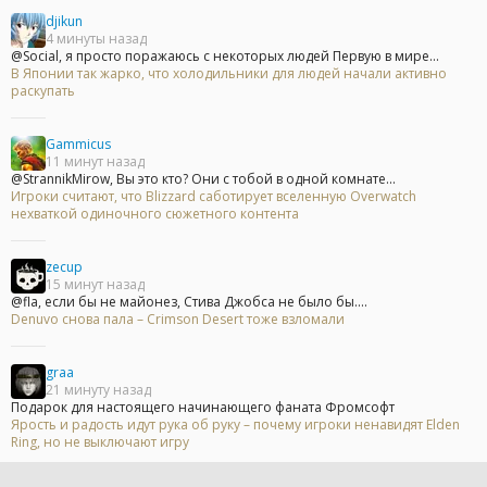
djikun
4 минуты назад
@Social, я просто поражаюсь с некоторых людей Первую в мире...
В Японии так жарко, что холодильники для людей начали активно
раскупать
Gammicus
11 минут назад
@StrannikMirow, Вы это кто? Они с тобой в одной комнате...
Игроки считают, что Blizzard саботирует вселенную Overwatch
нехваткой одиночного сюжетного контента
zecup
15 минут назад
@fla, если бы не майонез, Стива Джобса не было бы....
Denuvo снова пала – Crimson Desert тоже взломали
graa
21 минуту назад
Подарок для настоящего начинающего фаната Фромсофт
Ярость и радость идут рука об руку – почему игроки ненавидят Elden
Ring, но не выключают игру