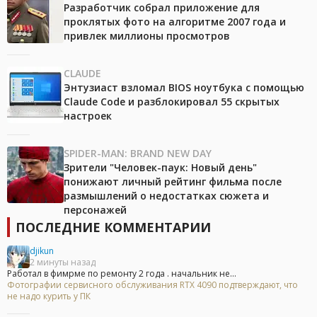
Разработчик собрал приложение для
проклятых фото на алгоритме 2007 года и
привлек миллионы просмотров
CLAUDE
Энтузиаст взломал BIOS ноутбука с помощью
Claude Code и разблокировал 55 скрытых
настроек
SPIDER-MAN: BRAND NEW DAY
Зрители "Человек-паук: Новый день"
понижают личный рейтинг фильма после
размышлений о недостатках сюжета и
персонажей
ПОСЛЕДНИЕ КОММЕНТАРИИ
djikun
2 минуты назад
Работал в фимрме по ремонту 2 года . начальник не...
Фотографии сервисного обслуживания RTX 4090 подтверждают, что
не надо курить у ПК