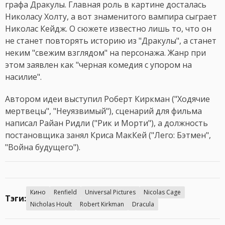
графа Дракулы. Главная роль в картине досталась
Николасу Холту, а вот знаменитого вампира сыграет
Николас Кейдж. О сюжете известно лишь то, что он
не станет повторять историю из "Дракулы", а станет
неким "свежим взглядом" на персонажа. Жанр при
этом заявлен как "черная комедия с упором на
насилие".
Автором идеи выступил Роберт Киркман ("Ходячие
мертвецы", "Неуязвимый"), сценарий для фильма
написал Райан Ридли ("Рик и Морти"), а должность
постановщика занял Криса МакКей ("Лего: Бэтмен",
"Война будущего").
Кино
Renfield
Universal Pictures
Nicolas Cage
Тэги:
Nicholas Hoult
Robert Kirkman
Dracula