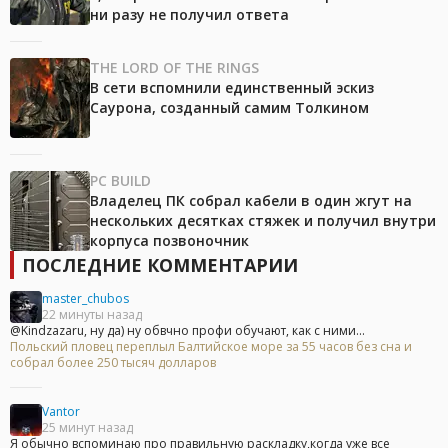
ни разу не получил ответа
THE LORD OF THE RINGS
В сети вспомнили единственный эскиз
Саурона, созданный самим Толкином
PC BUILD
Владелец ПК собрал кабели в один жгут на
нескольких десятках стяжек и получил внутри
корпуса позвоночник
ПОСЛЕДНИЕ КОММЕНТАРИИ
master_chubos
22 минуты назад
@Kindzazaru, ну да) ну обвчно профи обучают, как с ними...
Польский пловец переплыл Балтийское море за 55 часов без сна и
собрал более 250 тысяч долларов
Vantor
25 минут назад
Я обычно вспоминаю про правильную раскладку,когда уже все