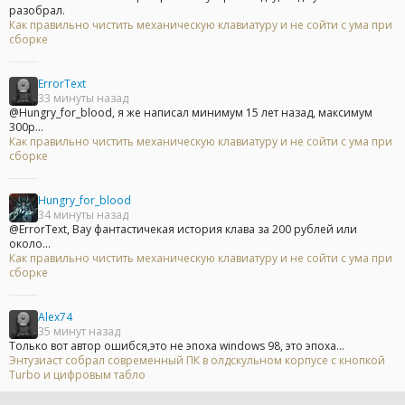
разобрал.
Как правильно чистить механическую клавиатуру и не сойти с ума при
сборке
ErrorText
33 минуты назад
@Hungry_for_blood, я же написал минимум 15 лет назад, максимум
300р...
Как правильно чистить механическую клавиатуру и не сойти с ума при
сборке
Hungry_for_blood
34 минуты назад
@ErrorText, Вау фантастичекая история клава за 200 рублей или
около...
Как правильно чистить механическую клавиатуру и не сойти с ума при
сборке
Alex74
35 минут назад
Только вот автор ошибся,это не эпоха windows 98, это эпоха...
Энтузиаст собрал современный ПК в олдскульном корпусе с кнопкой
Turbo и цифровым табло