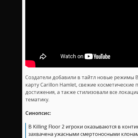
Создатели добавили в тайтл новые режимы B
карту Carillon Hamlet, свежие косметические
достижения, а также стилизовали все локаци
тематику.
Синопсис:
В Killing Floor 2 игроки оказываются в конт
захвачена ужасными смертоносными клонам