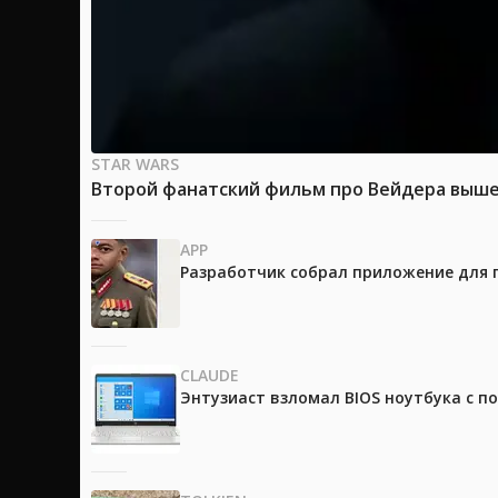
STAR WARS
Второй фанатский фильм про Вейдера вышел
APP
Разработчик собрал приложение для 
CLAUDE
Энтузиаст взломал BIOS ноутбука с п