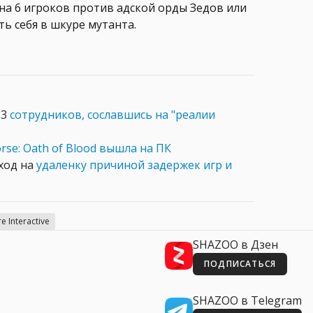
на 6 игроков против адской орды Зедов или
ь себя в шкуре мутанта.
23
сотрудников, сославшись на "реалии
rse: Oath of Blood вышла на ПК
еход на
удаленку причиной задержек игр и
re Interactive
SHAZOO в Дзен
ПОДПИСАТЬСЯ
SHAZOO в Telegram