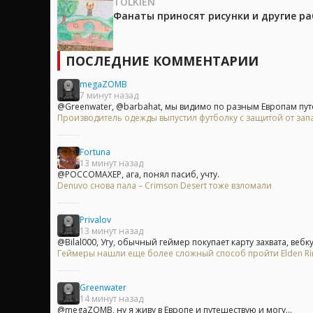
TOLKIEN
Фанаты приносят рисунки и другие р
ПОСЛЕДНИЕ КОММЕНТАРИИ
megaZOMB
7 минут назад
@Greenwater, @barbahat, мы видимо по разным Европам путе
Производитель одежды выпустил футболку с защитой от зап
Fortuna
13 минут назад
@POCCOMAXEP, ага, понял пасиб, учту.
Denuvo снова пала – Crimson Desert тоже взломали
Privalov
13 минут назад
@Bilal000, Угу, обычный геймер покупает карту захвата, вебк
Геймеры нашли еще более сложный способ пройти Elden Rin
Greenwater
14 минут назад
@megaZOMB, ну я живу в Европе и путешествую и могу...