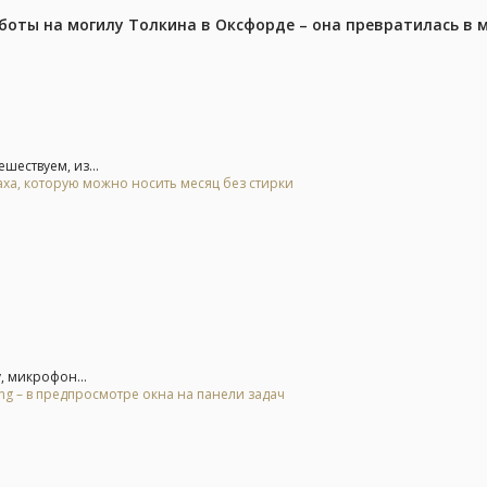
аботы на могилу Толкина в Оксфорде – она превратилась в
шествуем, из...
аха, которую можно носить месяц без стирки
у, микрофон...
g – в предпросмотре окна на панели задач