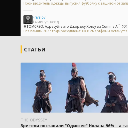
Производитель одежды выпустил футболку с защитой от зап
Privalov
14 минут назад
@TOMCREO, Адресуйте это Джорджу Хотцу из Comma AI¯_(ツ)_
Вся память 2027 года раскуплена: ПК и смартфоны останутс
СТАТЬИ
THE ODYSSEY
Зрители поставили "Одиссее" Нолана 96% – а та