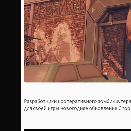
Разработчики кооперативного зомби-шутер
для своей игры новогоднее обновление Chop '