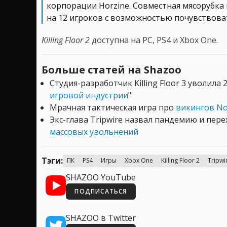
корпорации Horzine. Совместная мясорубка 
на 12 игроков с возможностью почувствоват
Killing Floor 2
доступна на PC, PS4 и Xbox One.
Больше статей на Shazoo
Студия-разработчик Killing Floor 3 уволила 
игровой индустрии
"
Мрачная тактическая игра про
викингов No
Экс-глава Tripwire назвал пандемию и пер
массовых увольнений
Тэги:
ПК
PS4
Игры
Xbox One
Killing Floor 2
Tripwi
SHAZOO YouTube
ПОДПИСАТЬСЯ
SHAZOO в Twitter