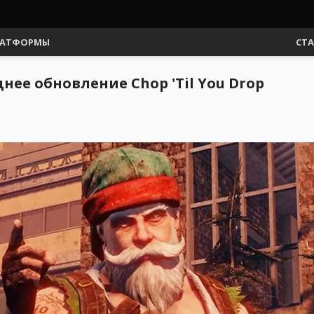
АТФОРМЫ
СТ
днее обновление Chop 'Til You Drop