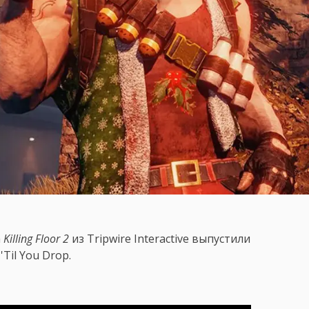
а
Killing Floor 2
из Tripwire Interactive выпустили
Til You Drop.