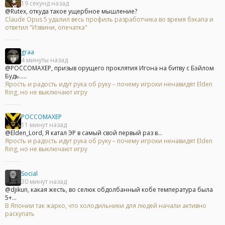
19 секунд назад
@Rutex, откуда такое ущербное мышление?
Claude Opus 5 удалил весь профиль разработчика во время бэкапа и
ответил "Извини, опечатка"
graa
4 минуты назад
@POCCOMAXEP, призыв орущего проклятия Игона на битву с Бэйлом
Будь.....
Ярость и радость идут рука об руку – почему игроки ненавидят Elden
Ring, но не выключают игру
POCCOMAXEP
11 минут назад
@Elden_Lord, Я катал ЭР в самый свой первый раз в...
Ярость и радость идут рука об руку – почему игроки ненавидят Elden
Ring, но не выключают игру
Social
30 минут назад
@djikun, какая жесть, во селюк обдолбанный кобе температура была
5+...
В Японии так жарко, что холодильники для людей начали активно
раскупать