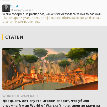
Social
31 минуту назад
чесно говоря я не распарсил, как /c/user оказалась какой-то папкой?
Claude Opus 5 удалил весь профиль разработчика во время бэкапа и
ответил "Извини, опечатка"
СТАТЬИ
WORLD OF WARCRAFT
Двадцать лет спустя игроки спорят, что убило
огромный мир World of Warcraft – летающие маунты