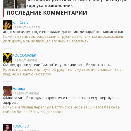
корпуса позвоночник
ПОСЛЕДНИЕ КОММЕНТАРИИ
JohnCraft
2 минуты назад
ага, в мрозилку вроде еще клали диски, могли заработатьпомню как...
Пожилые геймеры рассказали о грустных случаях, когда одалживали
диск другу, а он возвращал его весь в царапинах
POCCOMAXEP
5 минут назад
@Abby, да, свидетели "читов" и тут отличились. Редко кто кат...
Ярость и радость идут рука об руку – почему игроки ненавидят Elden
Ring, но не выключают игру
Fortuna
11 минут назад
@Kindzazaru, Рекорды по другому и не ставятся, всегда жертвуешь
здоров...
Польский пловец переплыл Балтийское море за 55 часов без сна и
собрал более 250 тысяч долларов
TOMCREO
15 минут назад