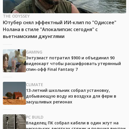
THE ODYSSEY
Ютубер снял эффектный ИИ-клип по "Одиссее"
Нолана в стиле "Апокалипсис сегодня" с
вьетнамскими джунглями
GAMING
Энтузиаст потратил $900 и объединил 90
видеокарт чтобы расшифровать утерянный
спин-офф Final Fantasy 7
CLIMATE
13-летний школьник собрал установку,
добывающую воду из воздуха для ферм в
засушливых регионах
PC BUILD
Владелец ПК собрал кабели в один жгут на
нескольких десятках стяжек и получил внутри