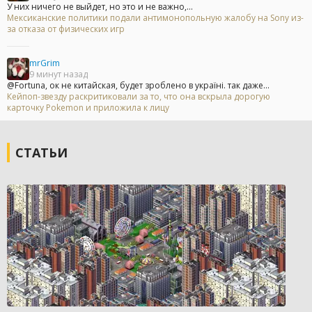
У них ничего не выйдет, но это и не важно,...
Мексиканские политики подали антимонопольную жалобу на Sony из-
за отказа от физических игр
mrGrim
9 минут назад
@Fortuna, ок не китайская, будет зроблено в україні. так даже...
Кейпоп-звезду раскритиковали за то, что она вскрыла дорогую
карточку Pokemon и приложила к лицу
СТАТЬИ