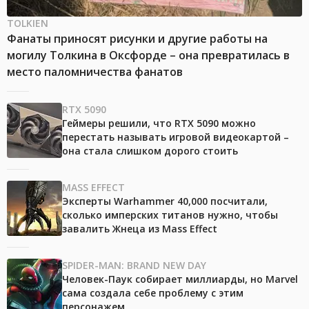
TOLKIEN
Фанаты приносят рисунки и другие работы на
могилу Толкина в Оксфорде – она превратилась в
место паломничества фанатов
RTX 5090
Геймеры решили, что RTX 5090 можно
перестать называть игровой видеокартой –
она стала слишком дорого стоить
MASS EFFECT
Эксперты Warhammer 40,000 посчитали,
сколько имперских титанов нужно, чтобы
завалить Жнеца из Mass Effect
SPIDER-MAN: BRAND NEW DAY
Человек-Паук собирает миллиарды, но Marvel
сама создала себе проблему с этим
персонажем