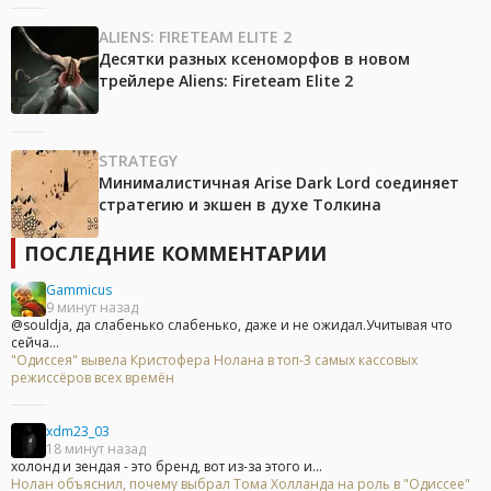
ALIENS: FIRETEAM ELITE 2
Десятки разных ксеноморфов в новом
трейлере Aliens: Fireteam Elite 2
STRATEGY
Минималистичная Arise Dark Lord соединяет
стратегию и экшен в духе Толкина
ПОСЛЕДНИЕ КОММЕНТАРИИ
Gammicus
9 минут назад
@souldja, да слабенько слабенько, даже и не ожидал.Учитывая что
сейча...
"Одиссея" вывела Кристофера Нолана в топ-3 самых кассовых
режиссёров всех времён
xdm23_03
18 минут назад
холонд и зендая - это бренд, вот из-за этого и...
Нолан объяснил, почему выбрал Тома Холланда на роль в "Одиссее"