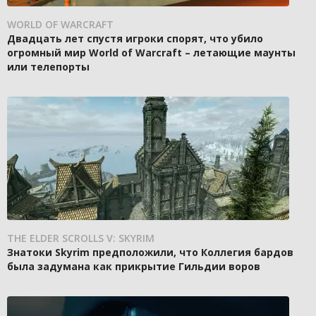
WORLD OF WARCRAFT
Двадцать лет спустя игроки спорят, что убило
огромный мир World of Warcraft – летающие маунты
или телепорты
THE ELDER SCROLLS V: SKYRIM
Знатоки Skyrim предположили, что Коллегия бардов
была задумана как прикрытие Гильдии воров