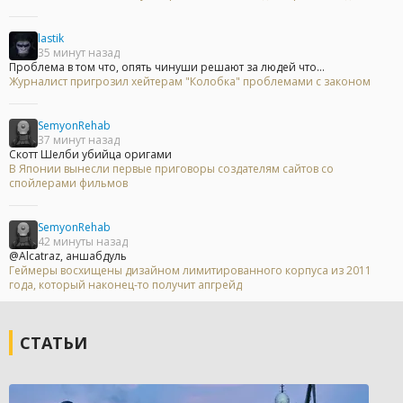
lastik
35 минут назад
Проблема в том что, опять чинуши решают за людей что...
Журналист пригрозил хейтерам "Колобка" проблемами с законом
SemyonRehab
37 минут назад
Скотт Шелби убийца оригами
В Японии вынесли первые приговоры создателям сайтов со
спойлерами фильмов
SemyonRehab
42 минуты назад
@Alcatraz, аншабдуль
Геймеры восхищены дизайном лимитированного корпуса из 2011
года, который наконец-то получит апгрейд
СТАТЬИ