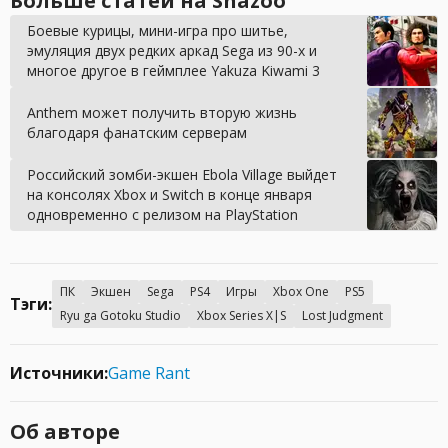
Больше статей на Shazoo
Боевые курицы, мини-игра про шитье,
эмуляция двух редких аркад Sega из 90-х и
многое другое в геймплее Yakuza Kiwami 3
Anthem может получить вторую жизнь
благодаря фанатским серверам
Российский зомби-экшен Ebola Village выйдет
на консолях Xbox и Switch в конце января
одновременно с релизом на PlayStation
ПК
Экшен
Sega
PS4
Игры
Xbox One
PS5
Тэги:
Ryu ga Gotoku Studio
Xbox Series X|S
Lost Judgment
Источники:
Game Rant
Об авторе