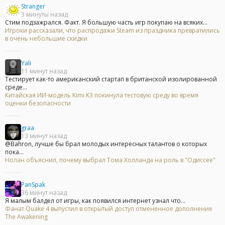
Stranger
3 минуты назад
Стим подзажрался. Факт. Я большую часть игр покупаю на всяких...
Игроки рассказали, что распродажи Steam из праздника превратились
в очень небольшие скидки
Yali
11 минут назад
Тестирует как-то американский стартап в британской изолированной
среде...
Китайская ИИ-модель Kimi K3 покинула тестовую среду во время
оценки безопасности
graa
13 минут назад
@Bahron, лучше бы брал молодых интересных талантов о которых
пока...
Нолан объяснил, почему выбрал Тома Холланда на роль в "Одиссее"
PanSpak
36 минут назад
Я малым балдел от игры, как появился интернет узнал что...
Фанат Quake 4 выпустил в открытый доступ отмененное дополнение
The Awakening