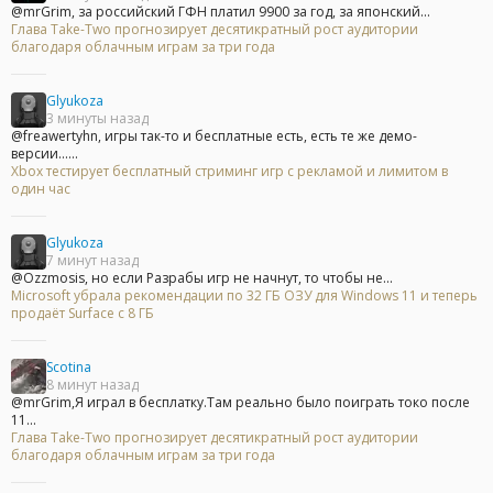
@mrGrim, за российский ГФН платил 9900 за год, за японский...
Глава Take-Two прогнозирует десятикратный рост аудитории
благодаря облачным играм за три года
Glyukoza
3 минуты назад
@freawertyhn, игры так-то и бесплатные есть, есть те же демо-
версии......
Xbox тестирует бесплатный стриминг игр с рекламой и лимитом в
один час
Glyukoza
7 минут назад
@Ozzmosis, но если Разрабы игр не начнут, то чтобы не...
Microsoft убрала рекомендации по 32 ГБ ОЗУ для Windows 11 и теперь
продаёт Surface с 8 ГБ
Scotina
8 минут назад
@mrGrim,Я играл в бесплатку.Там реально было поиграть токо после
11...
Глава Take-Two прогнозирует десятикратный рост аудитории
благодаря облачным играм за три года