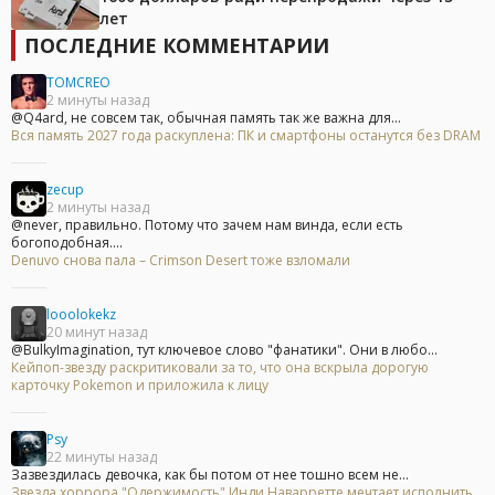
лет
ПОСЛЕДНИЕ КОММЕНТАРИИ
TOMCREO
2 минуты назад
@Q4ard, не совсем так, обычная память так же важна для...
Вся память 2027 года раскуплена: ПК и смартфоны останутся без DRAM
zecup
2 минуты назад
@never, правильно. Потому что зачем нам винда, если есть
богоподобная....
Denuvo снова пала – Crimson Desert тоже взломали
looolokekz
20 минут назад
@BulkyImagination, тут ключевое слово "фанатики". Они в любо...
Кейпоп-звезду раскритиковали за то, что она вскрыла дорогую
карточку Pokemon и приложила к лицу
Psy
22 минуты назад
Зазвездилась девочка, как бы потом от нее тошно всем не...
Звезда хоррора "Одержимость" Инди Наварретте мечтает исполнить