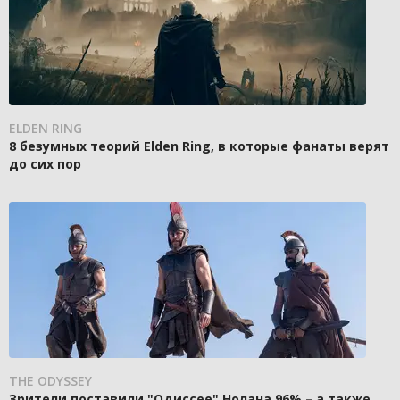
ELDEN RING
8 безумных теорий Elden Ring, в которые фанаты верят
до сих пор
THE ODYSSEY
Зрители поставили "Одиссее" Нолана 96% – а также