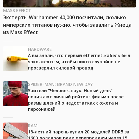
MASS EFFECT
Эксперты Warhammer 40,000 посчитали, сколько
имперских титанов нужно, чтобы завалить Жнеца
из Mass Effect
HARDWARE
А вы знали, что первый ethernet-кабель был
ярко-жёлтым, чтобы никто случайно не
просверлил силовой провод
SPIDER-MAN: BRAND NEW DAY
Зрители "Человек-паук: Новый день"
понижают личный рейтинг фильма после
размышлений о недостатках сюжета и
персонажей
RAM
18-летний парень купил 20 модулей DDR5 за
1600 долларов ради перепродажи через 15