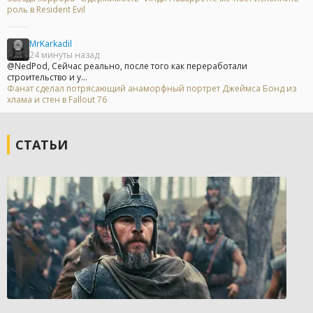
роль в Resident Evil
MrKarkadil
24 минуты назад
@NedPod, Сейчас реально, после того как переработали
строительство и у...
Фанат сделал потрясающий анаморфный портрет Джеймса Бонд из
хлама и стен в Fallout 76
СТАТЬИ