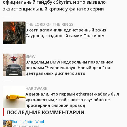
официальный гайдбук Skyrim, и это вызвало
экзистенциальный кризис у фанатов серии
THE LORD OF THE RINGS
В сети вспомнили единственный эскиз
Саурона, созданный самим Толкином
BMW
Владельцы BMW недовольны появлением
рекламы "Человек-паук: Новый день" на
центральных дисплеях авто
HARDWARE
А вы знали, что первый ethernet-кабель был
ярко-жёлтым, чтобы никто случайно не
просверлил силовой провод
ПОСЛЕДНИЕ КОММЕНТАРИИ
BurningCottonWool
50 секунд назад