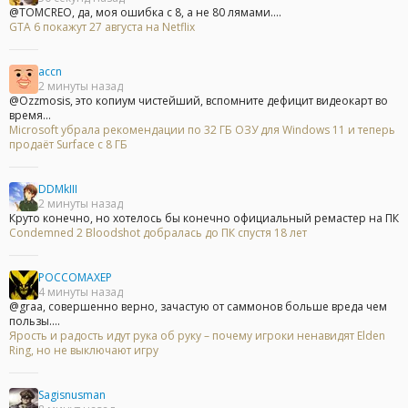
@TOMCREO, да, моя ошибка с 8, а не 80 лямами....
GTA 6 покажут 27 августа на Netflix
accn
2 минуты назад
@Ozzmosis, это копиум чистейший, вспомните дефицит видеокарт во
время...
Microsoft убрала рекомендации по 32 ГБ ОЗУ для Windows 11 и теперь
продаёт Surface с 8 ГБ
DDMkIII
2 минуты назад
Круто конечно, но хотелось бы конечно официальный ремастер на ПК
Condemned 2 Bloodshot добралась до ПК спустя 18 лет
POCCOMAXEP
4 минуты назад
@graa, совершенно верно, зачастую от саммонов больше вреда чем
пользы....
Ярость и радость идут рука об руку – почему игроки ненавидят Elden
Ring, но не выключают игру
Sagisnusman