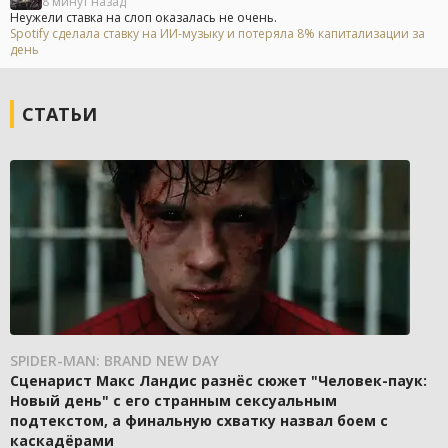
8 минут назад
Неужели ставка на слоп оказалась не очень.
Spotify сделала ставку на ИИ-музыку и потеряла 8% капитализации за
день
СТАТЬИ
SPIDER-MAN: BRAND NEW DAY
Сценарист Макс Ландис разнёс сюжет "Человек-паук:
Новый день" с его странным сексуальным
подтекстом, а финальную схватку назвал боем с
каскадёрами