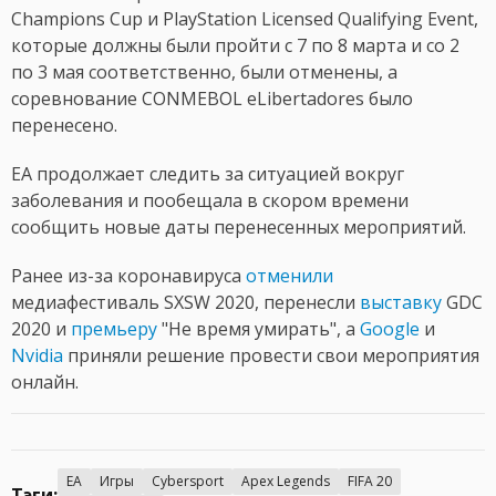
Champions Cup и PlayStation Licensed Qualifying Event,
которые должны были пройти с 7 по 8 марта и со 2
по 3 мая соответственно, были отменены, а
соревнование CONMEBOL eLibertadores было
перенесено.
EA продолжает следить за ситуацией вокруг
заболевания и пообещала в скором времени
сообщить новые даты перенесенных мероприятий.
Ранее из-за коронавируса
отменили
медиафестиваль SXSW 2020, перенесли
выставку
GDC
2020 и
премьеру
"Не время умирать", а
Google
и
Nvidia
приняли решение провести свои мероприятия
онлайн.
EA
Игры
Cybersport
Apex Legends
FIFA 20
Тэги: