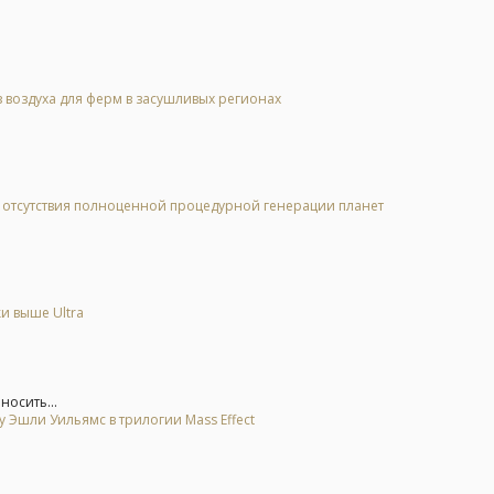
 воздуха для ферм в засушливых регионах
за отсутствия полноценной процедурной генерации планет
и выше Ultra
носить...
 Эшли Уильямс в трилогии Mass Effect