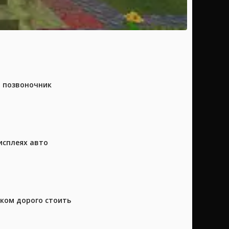
а позвоночник
исплеях авто
шком дорого стоить