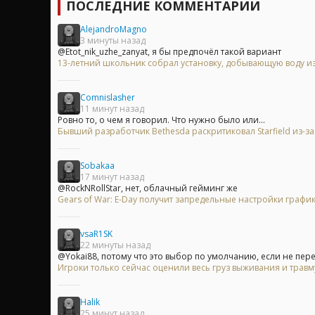
ПОСЛЕДНИЕ КОММЕНТАРИИ
AlejandroMagno
3 минуты назад
@Etot_nik_uzhe_zanyat, я бы предпочёл такой вариант
13-летний школьник собрал установку, добывающую воду из
Comnislasher
11 минут назад
Ровно то, о чем я говорил. Что нужно было или...
Бывший разработчик Bethesda раскритиковал Starfield из-
Sobakaa
17 минут назад
@RockNRollStar, нет, облачный гейминг же
Gears of War: E-Day получит запредельные настройки график
vsaR1SK
22 минуты назад
@Yokai88, потому что это выбор по умолчанию, если не пере
Игроки только сейчас оценили весь груз выживания и травму
Halik
25 минут назад