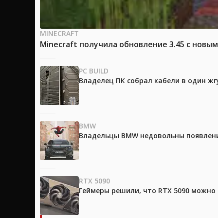
MINECRAFT
Minecraft получила обновление 3.45 с новы
PC BUILD
Владелец ПК собрал кабели в один жг
BMW
Владельцы BMW недовольны появление
RTX 5090
Геймеры решили, что RTX 5090 можно 