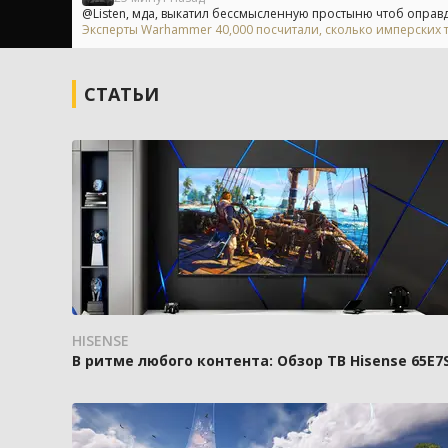
@Listen, мда, выкатил бессмысленную простыню чтоб оправдат
Эксперты Warhammer 40,000 посчитали, сколько имперских т
СТАТЬИ
HISENSE
В ритме любого контента: Обзор ТВ Hisense 65E7