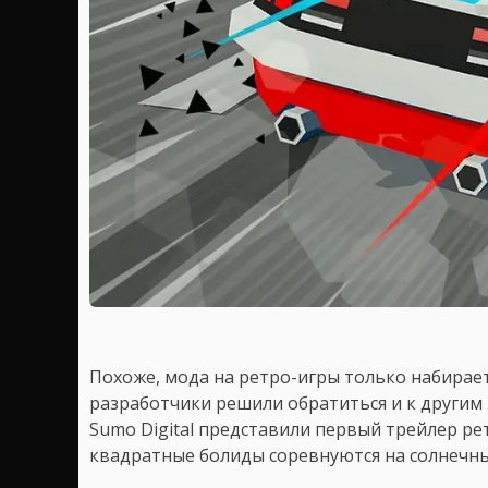
Похоже, мода на ретро-игры только набирае
разработчики решили обратиться и к другим 
Sumo Digital представили первый трейлер р
квадратные болиды соревнуются на солнечных