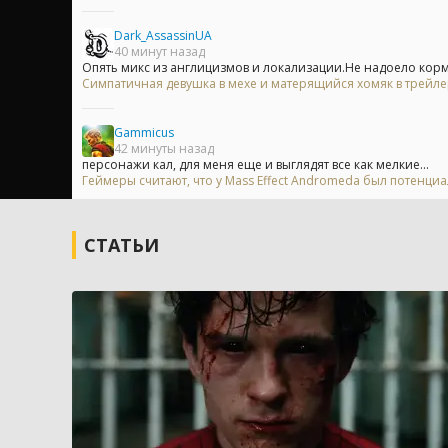
Dark_AssassinUA
40 минут назад
Опять микс из англицизмов и локализации.Не надоело кор
Симпатичная девушка в мехе и матерящийся хомяк в трейл
Gammicus
42 минуты назад
персонажи кал, для меня еще и выглядят все как мелкие...
Геймеры считают, что у Mass Effect Andromeda был потенци
СТАТЬИ