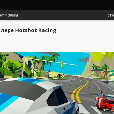
АТФОРМЫ
СТ
лере Hotshot Racing