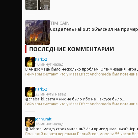
TIM CAIN
Создатель Fallout объяснил на приме
ПОСЛЕДНИЕ КОММЕНТАРИИ
Park52
10 минут назад
В Андромеде было несколько проблем: Оптимизация, игра д
Геймеры считают, что у Mass Effect Andromeda был потенци
Park52
33 минуты назад
@cheba_kl, света у них не было ибо на Нексусе было...
Геймеры считают, что у Mass Effect Andromeda был потенци
JohnCraft
36 минут назад
@Bahron, между строк читаешь? Или прикидываешься? Черны
Польский пловец переплыл Балтийское море за 55 часов без