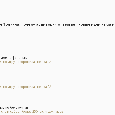
ре Толкина, почему аудитория отвергает новые идеи из-за 
аже на финальн...
ал, но игру похоронила спешка EA
ал, но игру похоронила спешка EA
м по белому нап...
 сна и собрал более 250 тысяч долларов