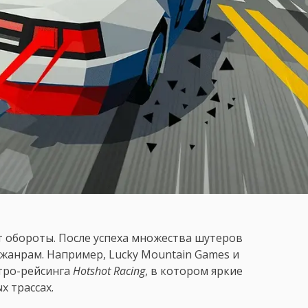
т обороты. После успеха множества шутеров
жанрам. Например, Lucky Mountain Games и
етро-рейсинга
Hotshot Racing
, в котором яркие
 трассах.