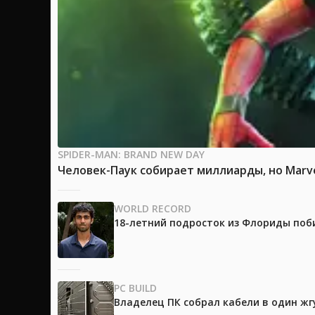
SPIDER-MAN: BRAND NEW DAY
Человек-Паук собирает миллиарды, но Marv
WORLD RECORD
18-летний подросток из Флориды поб
PC BUILD
Владелец ПК собрал кабели в один жг