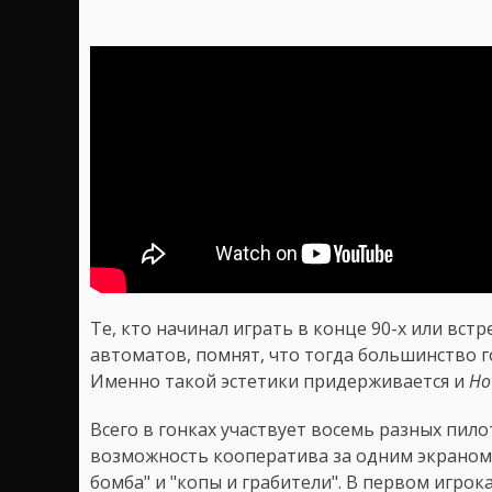
Те, кто начинал играть в конце 90-х или встр
автоматов, помнят, что тогда большинство 
Именно такой эстетики придерживается и
Ho
Всего в гонках участвует восемь разных пилот
возможность кооператива за одним экраном,
бомба" и "копы и грабители". В первом игрок