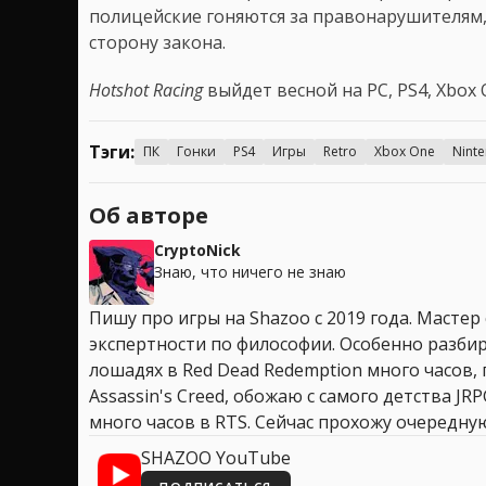
полицейские гоняются за правонарушителям, 
сторону закона.
Hotshot Racing
выйдет весной на PC, PS4, Xbox O
Тэги:
ПК
Гонки
PS4
Игры
Retro
Xbox One
Ninte
Об авторе
CryptoNick
Знаю, что ничего не знаю
Пишу про игры на Shazoo с 2019 года. Мастер
экспертности по философии. Особенно разбир
лошадях в Red Dead Redemption много часов, 
Assassin's Creed, обожаю с самого детства JR
много часов в RTS. Сейчас прохожу очередную
SHAZOO YouTube