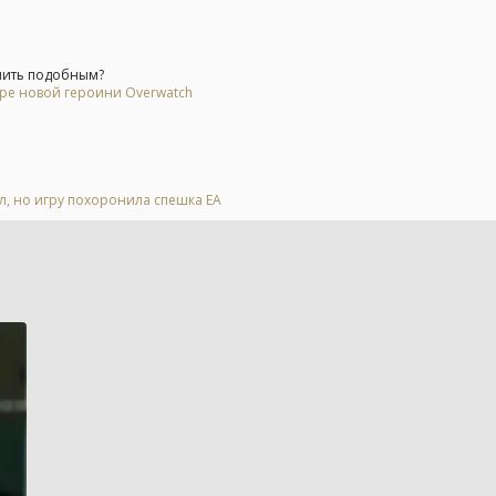
мить подобным?
ере новой героини Overwatch
ал, но игру похоронила спешка EA