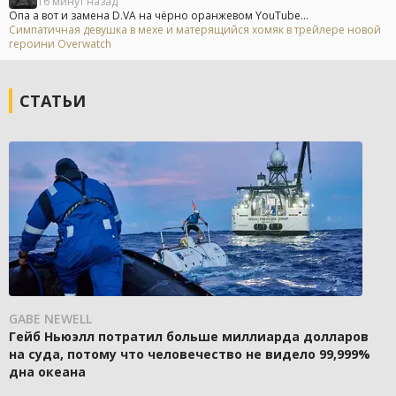
16 минут назад
Опа а вот и замена D.VA на чёрно оранжевом YouTube...
Симпатичная девушка в мехе и матерящийся хомяк в трейлере новой
героини Overwatch
СТАТЬИ
GABE NEWELL
Гейб Ньюэлл потратил больше миллиарда долларов
на суда, потому что человечество не видело 99,999%
дна океана