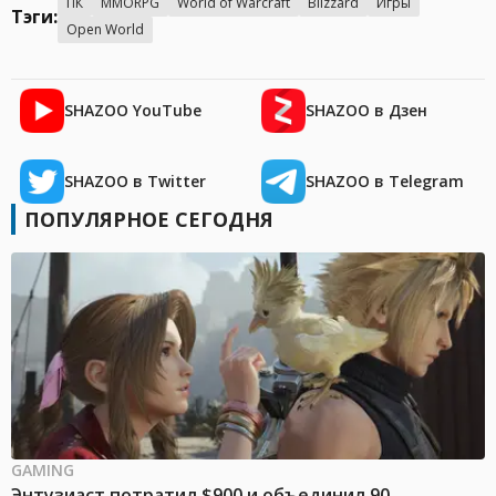
ПК
MMORPG
World of Warcraft
Blizzard
Игры
Тэги:
Open World
SHAZOO YouTube
SHAZOO в Дзен
SHAZOO в Twitter
SHAZOO в Telegram
ПОПУЛЯРНОЕ СЕГОДНЯ
GAMING
Энтузиаст потратил $900 и объединил 90