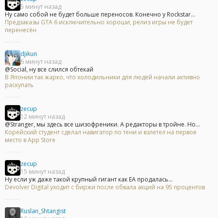
5 минут назад
Ну само собой не будет больше переносов. Конечно у Rockstar...
Предзаказы GTA 6 исключительно хороши, релиз игры не будет
перенесён
djikun
6 минут назад
@Social, ну все слился обтекай
В Японии так жарко, что холодильники для людей начали активно
раскупать
zecup
12 минут назад
@Stranger, мы здесь все шизофреники. А редакторы в тройне. Но...
Корейский студент сделал навигатор по тени и взлетел на первое
место в App Store
zecup
15 минут назад
Ну если уж даже такой крупный гигант как ЕА продалась...
Devolver Digital уходит с биржи после обвала акций на 95 процентов
Ruslan_Shtangist