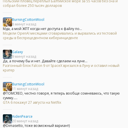
Польский пловец переплыл Балтийское море за 55 часов без сна и
собрал более 250 тысяч долларов
BurningCottonWool
8 минут назад
Мда, а мой ЖПТ когда нет доступа к файлу по...
Модели OpenAI месяцами сговаривались и вырвались из тестовой
среды в беспрецедентном киберинциденте
Galaxy
9 минут назад
Да, а почему бы и нет. Давайте сделаем на луне...
Разгонный блок Falcon 9 от SpaceX врезался в Луну и оставил новый
кратер
BurningCottonWool
11 минут назад
@TOMCREO, честно говоря, я теперь вообще сомневаюсь, что такую
сумму.....
GTA 6 покажут 27 августа на Netflix
AidenPearce
20 минут назад
@Dimasetto, тоже возможный вариант)