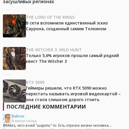
засушливых регионах
THE LORD OF THE RINGS
В сети вспомнили единственный эскиз
Саурона, созданный самим Толкином
THE WITCHER 3: WILD HUNT
Только 5,6% игроков прошли самый редкий
квест The Witcher 3
RTX 5090
Геймеры решили, что RTX 5090 можно
перестать называть игровой видеокартой –
она стала слишком дорого стоить
ПОСЛЕДНИЕ КОММЕНТАРИИ
Bahron
8 минут назад
@Mikes, чего в ней "шарить" то. Есть отрезок жизни человека....