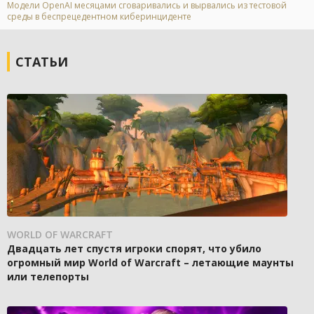
Модели OpenAI месяцами сговаривались и вырвались из тестовой
среды в беспрецедентном киберинциденте
СТАТЬИ
WORLD OF WARCRAFT
Двадцать лет спустя игроки спорят, что убило
огромный мир World of Warcraft – летающие маунты
или телепорты