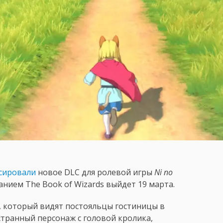
сировали
новое DLC для ролевой игры
Ni no
нием The Book of Wizards выйдет 19 марта.
е, который видят постояльцы гостиницы в
 странный персонаж с головой кролика,