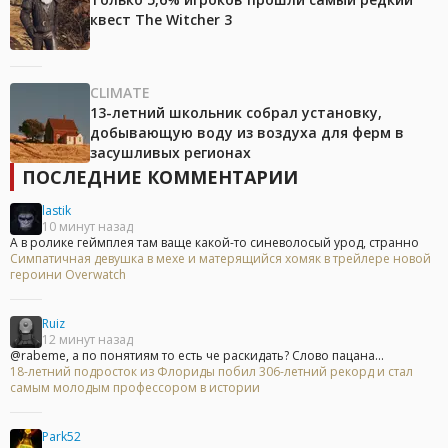
квест The Witcher 3
CLIMATE
13-летний школьник собрал установку,
добывающую воду из воздуха для ферм в
засушливых регионах
ПОСЛЕДНИЕ КОММЕНТАРИИ
lastik
10 минут назад
А в ролике геймплея там ваще какой-то синеволосый урод, странно
Симпатичная девушка в мехе и матерящийся хомяк в трейлере новой
героини Overwatch
Ruiz
12 минут назад
@rabeme, а по понятиям то есть че раскидать? Слово пацана...
18-летний подросток из Флориды побил 306-летний рекорд и стал
самым молодым профессором в истории
Park52