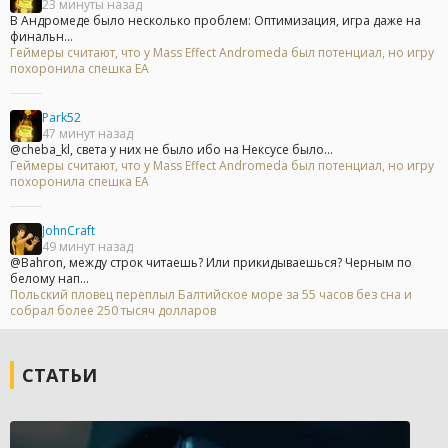
23 минуты назад
В Андромеде было несколько проблем: Оптимизация, игра даже на
финальн...
Геймеры считают, что у Mass Effect Andromeda был потенциал, но игру
похоронила спешка EA
Park52
47 минут назад
@cheba_kl, света у них не было ибо на Нексусе было...
Геймеры считают, что у Mass Effect Andromeda был потенциал, но игру
похоронила спешка EA
JohnCraft
49 минут назад
@Bahron, между строк читаешь? Или прикидываешься? Черным по
белому нап...
Польский пловец переплыл Балтийское море за 55 часов без сна и
собрал более 250 тысяч долларов
СТАТЬИ