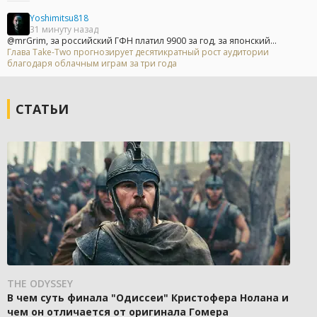
Yoshimitsu818
31 минуту назад
@mrGrim, за российский ГФН платил 9900 за год, за японский...
Глава Take-Two прогнозирует десятикратный рост аудитории
благодаря облачным играм за три года
СТАТЬИ
THE ODYSSEY
В чем суть финала "Одиссеи" Кристофера Нолана и
чем он отличается от оригинала Гомера