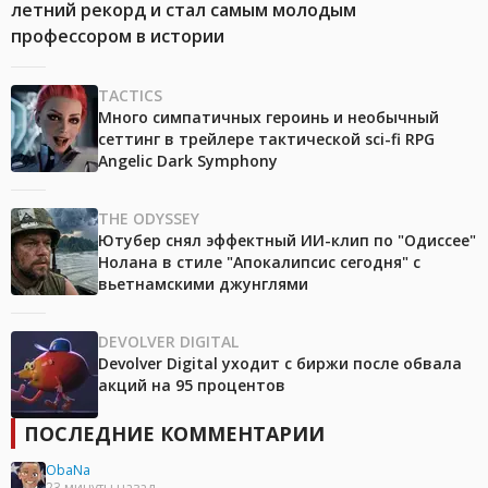
летний рекорд и стал самым молодым
профессором в истории
TACTICS
Много симпатичных героинь и необычный
сеттинг в трейлере тактической sci-fi RPG
Angelic Dark Symphony
THE ODYSSEY
Ютубер снял эффектный ИИ-клип по "Одиссее"
Нолана в стиле "Апокалипсис сегодня" с
вьетнамскими джунглями
DEVOLVER DIGITAL
Devolver Digital уходит с биржи после обвала
акций на 95 процентов
ПОСЛЕДНИЕ КОММЕНТАРИИ
ObaNa
23 минуты назад