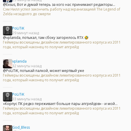
@Exsus, Вот и думай теперь за кого нас принимают редакторы...
Сэм Нилл успел закончить работу над экранизацией The Legend of
Zelda незадолго до смерти
PoLiTiK
29 минут назад
@vplanida, потыкал, там сбоку загорелось RTX 🤣
Геймеры восхищены дизайном лимитированного корпуса из 2011
года, который наконец-то получит апгрейд
vplanida
32 минуты назад
@PoLiTiK, потыкай палкой, может мертвый уже
Геймеры восхищены дизайном лимитированного корпуса из 2011
года, который наконец-то получит апгрейд
PoLiTiK
33 минуты назад
«Корпус ПК редко переживает больше пары апгрейдов» - и мой...
Геймеры восхищены дизайном лимитированного корпуса из 2011
года, который наконец-то получит апгрейд
God_Bless