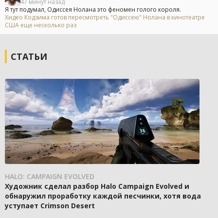
47 минут назад
Я тут подумал, Одиссея Нолана это феномен голого короля.
Хидео Кодзима готов пересмотреть "Одиссею" Нолана в кинотеатре
США еще несколько раз
СТАТЬИ
HALO: CAMPAIGN EVOLVED
Художник сделал разбор Halo Campaign Evolved и
обнаружил проработку каждой песчинки, хотя вода
уступает Crimson Desert