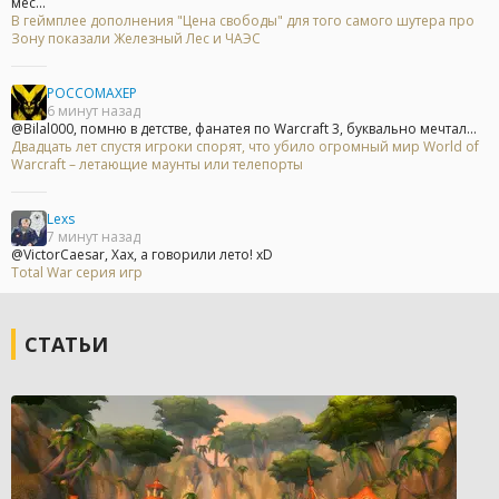
мес...
В геймплее дополнения "Цена свободы" для того самого шутера про
Зону показали Железный Лес и ЧАЭС
POCCOMAXEP
6 минут назад
@Bilal000, помню в детстве, фанатея по Warcraft 3, буквально мечтал...
Двадцать лет спустя игроки спорят, что убило огромный мир World of
Warcraft – летающие маунты или телепорты
Lexs
7 минут назад
@VictorCaesar, Хах, а говорили лето! xD
Total War серия игр
СТАТЬИ