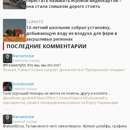
перестать называть игровой видеокартой –
она стала слишком дорого стоить
CLIMATE
13-летний школьник собрал установку,
добывающую воду из воздуха для ферм в
засушливых регионах
ПОСЛЕДНИЕ КОММЕНТАРИИ
Warnamestar
3 минуты назад
@freawertyhn, Кто мы, мы это кто?
Похоже, Райан Гослинг сыграет Дэнни Кетча в "Призрачном гонщике"
Grombrindal
5 минут назад
Тали хороший технарь не могла не помочь другу и коллеге...
Дизайнер уровней Mass Effect 3 потребовала объяснений у
сценаристов, узнав о неожиданном романе на борту Нормандии
Warnamestar
6 минут назад
@alexx92rus, Та там много чего смехотворно. Жуткие шлейфы, графика