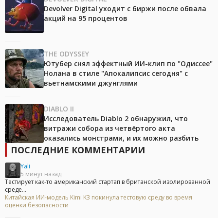
Devolver Digital уходит с биржи после обвала
акций на 95 процентов
THE ODYSSEY
Ютубер снял эффектный ИИ-клип по "Одиссее"
Нолана в стиле "Апокалипсис сегодня" с
вьетнамскими джунглями
DIABLO II
Исследователь Diablo 2 обнаружил, что
витражи собора из четвёртого акта
оказались монстрами, и их можно разбить
ПОСЛЕДНИЕ КОММЕНТАРИИ
Yali
5 минут назад
Тестирует как-то американский стартап в британской изолированной
среде...
Китайская ИИ-модель Kimi K3 покинула тестовую среду во время
оценки безопасности