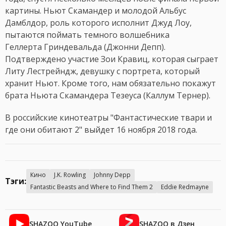
картины. Ньют Скамандер и молодой Альбус
Дамблдор, роль которого исполнит Джуд Лоу,
пытаются поймать темного волшебника
Геллерта Гриндевальда (Джонни Депп).
Подтверждено участие Зои Кравиц, которая сыграет
Литу Лестрейндж, девушку с портрета, который
хранит Ньют. Кроме того, нам обязательно покажут
брата Ньюта Скамандера Тезеуса (Каллум Тернер).
В российские кинотеатры "Фантастические твари и
где они обитают 2" выйдет 16 ноября 2018 года.
Кино
J.K. Rowling
Johnny Depp
Тэги:
Fantastic Beasts and Where to Find Them 2
Eddie Redmayne
SHAZOO YouTube
SHAZOO в Дзен