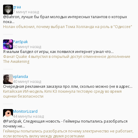
graa
7 минут назад
@Bahron, лучше бы брал молодых интересных талантов о которых
пока...
Нолан объяснил, почему выбрал Тома Холланда на роль в "Одиссее"
PanSpak
30 минут назад
Я малым балдел от игры, как появился интернет узнал что...
Фанат Quake 4 выпустил в открытый доступ отмененное дополнение
The Awakening
vplanida
40 минут назад
Очередная рекламная заказуха про ллм, сколько можно (не в адрес...
Китайская ИИ-модель Kimi K3 покинула тестовую среду во время
оценки безопасности
MonitorLizard
44 минуты назад
@PanSpak, Следующая новость - Геймеры попытались разобраться
почему не...
Геймеры попытались разобраться почему электричество не работает,
если воткнуть вилку между двумя розетками