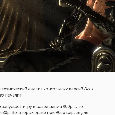
и технический анализ консольных версий
Deus
ах печалит.
 запускает игру в разрешении 900p, в то
1080p. Во-вторых, даже при 900p версия для