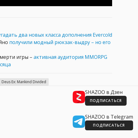
угадать два новых класса дополнения Evercold
айно
получили модный рюкзак-выдру – но его
 смерти игры –
активная аудитория MMORPG
есяца
Deus Ex: Mankind Divided
SHAZOO в Дзен
ПОДПИСАТЬСЯ
SHAZOO в Telegram
ПОДПИСАТЬСЯ