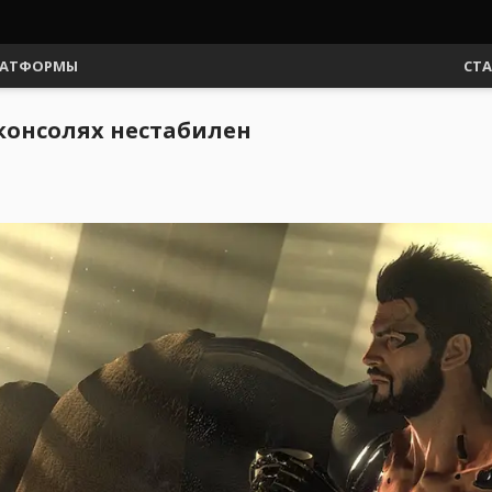
АТФОРМЫ
СТ
а консолях нестабилен