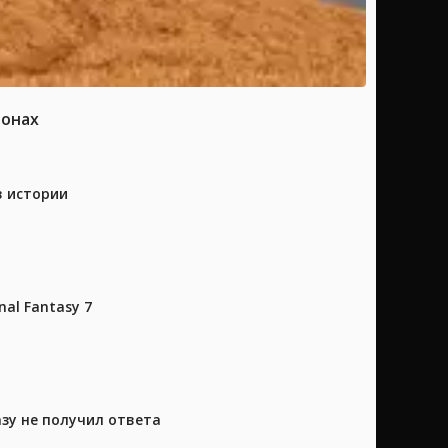
ионах
в истории
al Fantasy 7
азу не получил ответа