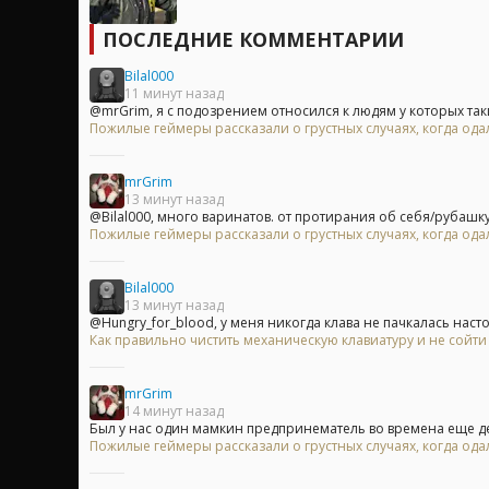
ПОСЛЕДНИЕ КОММЕНТАРИИ
Bilal000
11 минут назад
@mrGrim, я с подозрением относился к людям у которых таки
Пожилые геймеры рассказали о грустных случаях, когда одал
mrGrim
13 минут назад
@Bilal000, много варинатов. от протирания об себя/рубашку/
Пожилые геймеры рассказали о грустных случаях, когда одал
Bilal000
13 минут назад
@Hungry_for_blood, у меня никогда клава не пачкалась насто
Как правильно чистить механическую клавиатуру и не сойти
mrGrim
14 минут назад
Был у нас один мамкин предпринематель во времена еще ден
Пожилые геймеры рассказали о грустных случаях, когда одал