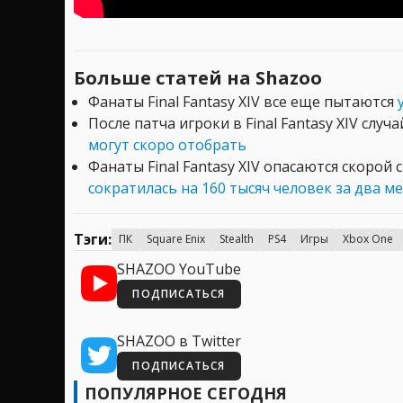
Больше статей на Shazoo
Фанаты Final Fantasy XIV все еще пытаются
После патча игроки в Final Fantasy XIV случ
могут скоро отобрать
Фанаты Final Fantasy XIV опасаются скорой
сократилась на 160 тысяч человек за два м
Тэги:
ПК
Square Enix
Stealth
PS4
Игры
Xbox One
SHAZOO YouTube
ПОДПИСАТЬСЯ
SHAZOO в Twitter
ПОДПИСАТЬСЯ
ПОПУЛЯРНОЕ СЕГОДНЯ