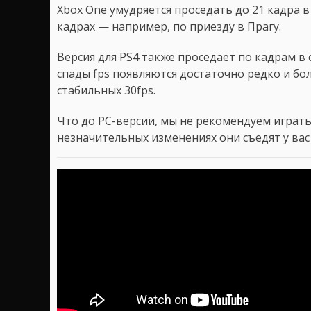
Xbox One умудряется проседать до 21 кадра 
кадрах — например, по приезду в Прагу.
Версия для PS4 также проседает по кадрам в 
спады fps появляются достаточно редко и бо
стабильных 30fps.
Что до PC-версии, мы не рекомендуем играть 
незначительных изменениях они съедят у вас 