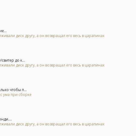
е...
живали диск другу, а он возвращал его весь в царапинах
свитер до к...
живали диск другу, а он возвращал его весь в царапинах
лько чтобы п...
 с ума при сборке
ди....
живали диск другу, а он возвращал его весь в царапинах