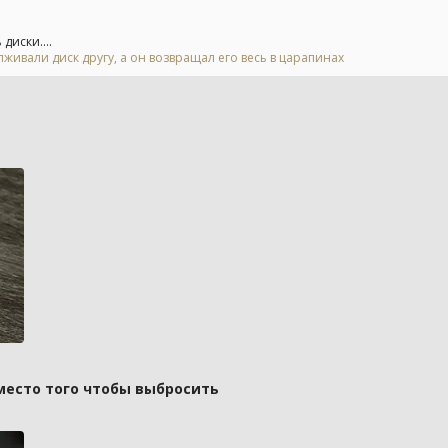
диски....
живали диск другу, а он возвращал его весь в царапинах
вместо того чтобы выбросить