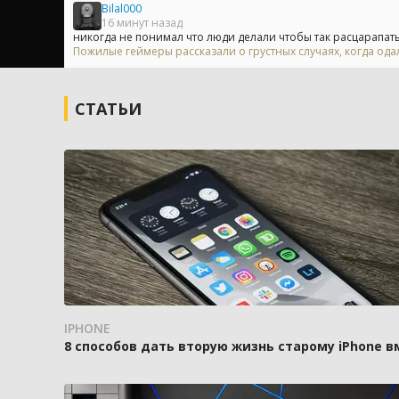
Bilal000
16 минут назад
никогда не понимал что люди делали чтобы так расцарапать 
Пожилые геймеры рассказали о грустных случаях, когда одал
СТАТЬИ
IPHONE
8 способов дать вторую жизнь старому iPhone 