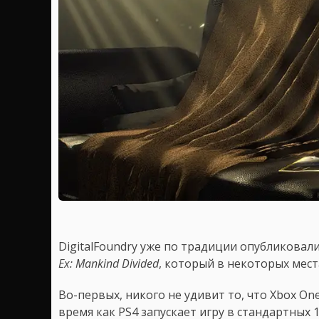
DigitalFoundry уже по традиции опубликовал
Ex: Mankind Divided
, который в некоторых мест
Во-первых, никого не удивит то, что Xbox One
время как PS4 запускает игру в стандартных 