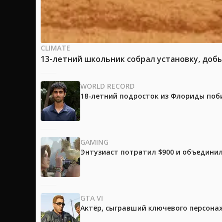
CLIMATE
13-летний школьник собрал установку, доб
WORLD RECORD
18-летний подросток из Флориды поб
GAMING
Энтузиаст потратил $900 и объединил
GTA VI
Актёр, сыгравший ключевого персонажа