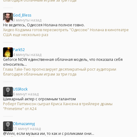
благодаря облачным играм за три года
God_Bless
3 минуты назад
Не ведитесь, Одиссея Нолана полное говно.
Хидео Кодзима готов пересмотреть "Одиссею" Нолана в кинотеатре
США еще несколько раз
Park52
4 минуты назад
Geforce NOW единственная облачная модель, что показала себя
относитель...
Глава Take-Two прогнозирует десятикратный рост аудитории
благодаря облачным играм за три года
USSRock
6 минут назад
Шикарный актер с огромным талантом
Роберт Паттинсон сыграл Криса Хансена в трейлере драмы
"Primetime" от A24
Obmazannyj
11 минут назад
@Vinni, если музыка ии, то как и с роликами они...