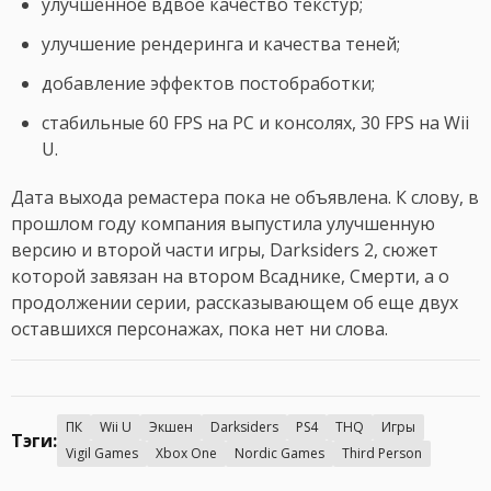
улучшенное вдвое качество текстур;
улучшение рендеринга и качества теней;
добавление эффектов постобработки;
стабильные 60 FPS на PC и консолях, 30 FPS на Wii
U.
Дата выхода ремастера пока не объявлена. К слову, в
прошлом году компания выпустила улучшенную
версию и второй части игры, Darksiders 2, сюжет
которой завязан на втором Всаднике, Смерти, а о
продолжении серии, рассказывающем об еще двух
оставшихся персонажах, пока нет ни слова.
ПК
Wii U
Экшен
Darksiders
PS4
THQ
Игры
Тэги:
Vigil Games
Xbox One
Nordic Games
Third Person