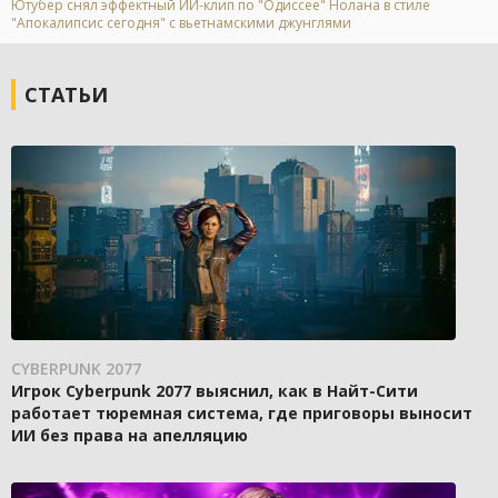
Ютубер снял эффектный ИИ-клип по "Одиссее" Нолана в стиле
"Апокалипсис сегодня" с вьетнамскими джунглями
СТАТЬИ
CYBERPUNK 2077
Игрок Cyberpunk 2077 выяснил, как в Найт-Сити
работает тюремная система, где приговоры выносит
ИИ без права на апелляцию