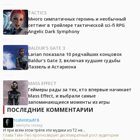
TACTICS
Много симпатичных героинь и необычный
сеттинг в трейлере тактической sci-fi RPG
Angelic Dark Symphony
BALDUR'S GATE 3
Larian показала 10 редчайших концовок
Baldur's Gate 3, включая худшие судьбы
Лаэзель и Астариона
MASS EFFECT
Геймеры рады за тех, кто впервые начинает
Mass Effect, и выбрали самые
запоминающиеся моменты из игры
ПОСЛЕДНИЕ КОММЕНТАРИИ
Yoshimitsu818
2 минуты назад
И при всём этом трёпе эти мудаки из Т2 не...
Глава Take-Two прогнозирует десятикратный рост аудитории