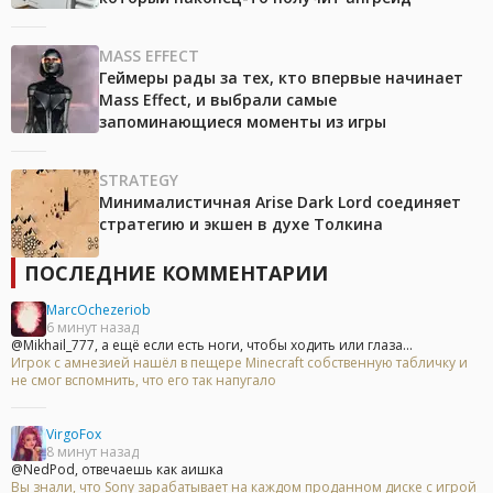
MASS EFFECT
Геймеры рады за тех, кто впервые начинает
Mass Effect, и выбрали самые
запоминающиеся моменты из игры
STRATEGY
Минималистичная Arise Dark Lord соединяет
стратегию и экшен в духе Толкина
ПОСЛЕДНИЕ КОММЕНТАРИИ
MarcOchezeriob
6 минут назад
@Mikhail_777, а ещё если есть ноги, чтобы ходить или глаза...
Игрок с амнезией нашёл в пещере Minecraft собственную табличку и
не смог вспомнить, что его так напугало
VirgoFox
8 минут назад
@NedPod, отвечаешь как аишка
Вы знали, что Sony зарабатывает на каждом проданном диске с игрой