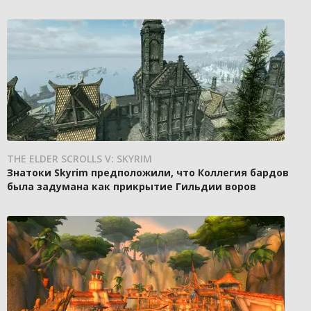
THE ELDER SCROLLS V: SKYRIM
Знатоки Skyrim предположили, что Коллегия бардов
была задумана как прикрытие Гильдии воров