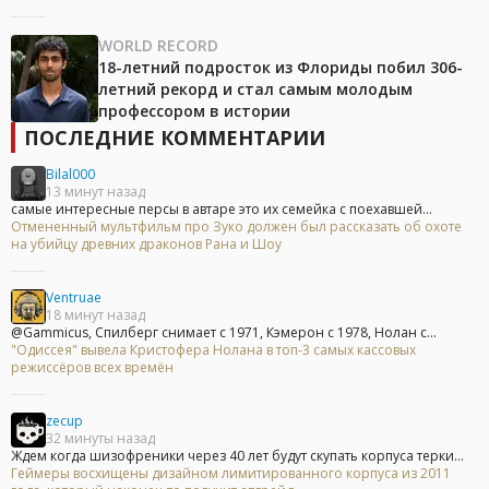
WORLD RECORD
18-летний подросток из Флориды побил 306-
летний рекорд и стал самым молодым
профессором в истории
ПОСЛЕДНИЕ КОММЕНТАРИИ
Bilal000
13 минут назад
самые интересные персы в автаре это их семейка с поехавшей...
Отмененный мультфильм про Зуко должен был рассказать об охоте
на убийцу древних драконов Рана и Шоу
Ventruae
18 минут назад
@Gammicus, Спилберг снимает с 1971, Кэмерон с 1978, Нолан с...
"Одиссея" вывела Кристофера Нолана в топ-3 самых кассовых
режиссёров всех времён
zecup
32 минуты назад
Ждем когда шизофреники через 40 лет будут скупать корпуса терки...
Геймеры восхищены дизайном лимитированного корпуса из 2011