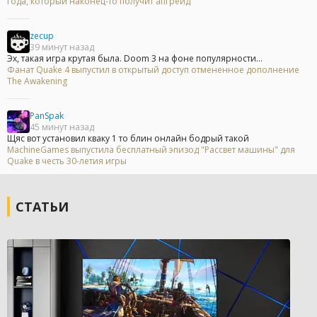
года, который наконец-то получит апгрейд
zecup
39 минут назад
Эх, такая игра крутая была. Doom 3 на фоне популярности...
Фанат Quake 4 выпустил в открытый доступ отмененное дополнение
The Awakening
PanSpak
45 минут назад
Щяс вот установил кваку 1 то блин онлайн бодрый такой
MachineGames выпустила бесплатный эпизод "Рассвет машины" для
Quake в честь 30-летия игры
СТАТЬИ