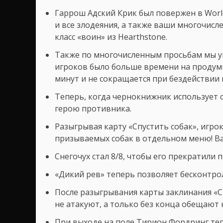
Гаррош Адский Крик был повержен в World
и все злодеяния, а также ваши многочис
класс «воин» из Hearthstone.
Также по многочисленным просьбам мы ув
игроков было больше времени на продумы
минут и не сокращается при бездействии 
Теперь, когда чернокнижник использует си
герою противника.
Разыгрывая карту «Спустить собак», игр
призываемых собак в отдельном меню! В
Снегочух стал 8/8, чтобы его прекратили
«Дикий рев» теперь позволяет бесконтрол
После разыгрывания карты заклинания «Сн
не атакуют, а только без конца обещают 
При выходе на поле Тирион Фордринг теп