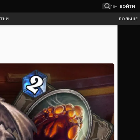
18+
ВОЙТИ
АТЬИ
БОЛЬШЕ