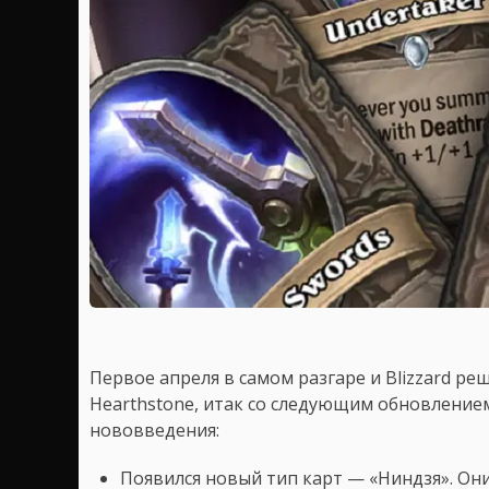
Первое апреля в самом разгаре и Blizzard р
Hearthstone, итак со следующим обновлением
нововведения:
Появился новый тип карт — «Ниндзя». Он