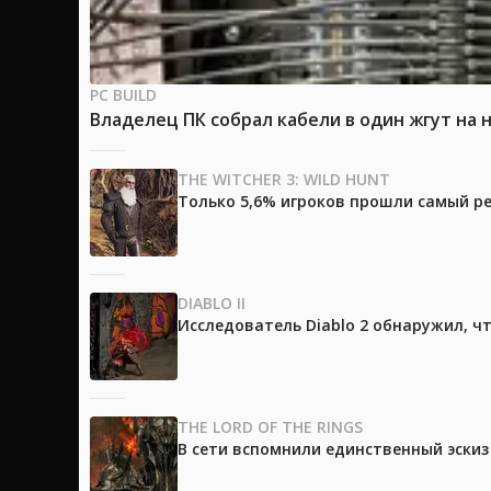
PC BUILD
Владелец ПК собрал кабели в один жгут на 
THE WITCHER 3: WILD HUNT
Только 5,6% игроков прошли самый ре
DIABLO II
Исследователь Diablo 2 обнаружил, ч
THE LORD OF THE RINGS
В сети вспомнили единственный эски