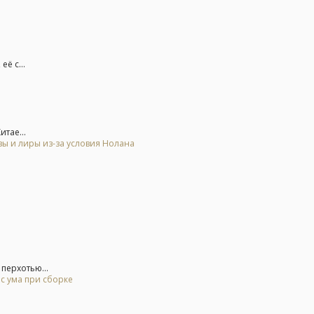
ё с...
тае...
зы и лиры из-за условия Нолана
перхотью...
 с ума при сборке