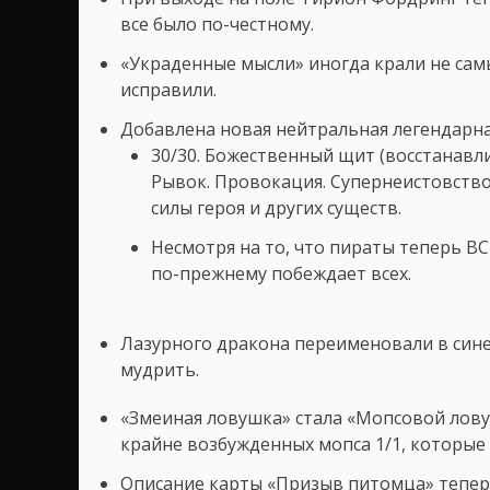
все было по-честному.
«Украденные мысли» иногда крали не сам
исправили.
Добавлена новая нейтральная легендарна
30/30. Божественный щит (восстанавли
Рывок. Провокация. Супернеистовство
силы героя и других существ.
Несмотря на то, что пираты теперь В
по-прежнему побеждает всех.
Лазурного дракона переименовали в синег
мудрить.
«Змеиная ловушка» стала «Мопсовой лов
крайне возбужденных мопса 1/1, которые 
Описание карты «Призыв питомца» теперь гл