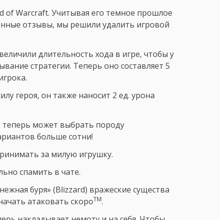
 of Warcraft. Учитывая его темное прошлое
ленные отзывы, мы решили удалить игровой
еличили длительность хода в игре, чтобы у
вание стратегии. Теперь оно составляет 5
игрока.
лу героя, он также наносит 2 ед. урона
ок теперь может выбрать породу
ариантов больше сотни!
 принимать за милую игрушку.
ьно спамить в чате.
ежная буря» (Blizzard) вражеские существа
TM
начать атаковать скоро
.
ерь накладывает немоту и на себя. Чтобы