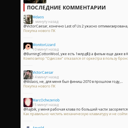
ПОСЛЕДНИЕ КОММЕНТАРИИ
Mdaos
1 минуту назад
@VictorCaesar, конечно Last of Us 2 ужасно оптимизирована, е
Покупка нового ПК
MonitorLizard
10 минут назад
@BurningCottonWool, уже есть 1млрд$)) а фильм еще даже в Ки
Композитор "Одиссеи" отказался от оркестра в пользу брон
VictorCaesar
14 минут назад
@Mdaos, не, для меня был финиш 2070 в прошлом году,...
Покупка нового ПК
MarcOchezeriob
15 минут назад
@hajbik, у меня рабочая клава по большей части засоряется 
Как правильно чистить механическую клавиатуру и не сойти
Anvold