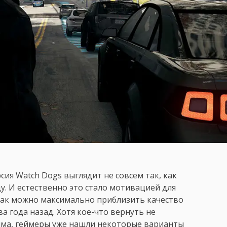
сия Watch Dogs выглядит не совсем так, как
у. И естественно это стало мотивацией для
 как можно максимально приблизить качество
а года назад. Хотя кое-что вернуть не
ыма, геймеры уже нашли некоторые варианты