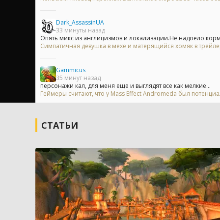
Dark_AssassinUA
33 минуты назад
Опять микс из англицизмов и локализации.Не надоело кор
Симпатичная девушка в мехе и матерящийся хомяк в трейл
Gammicus
35 минут назад
персонажи кал, для меня еще и выглядят все как мелкие...
Геймеры считают, что у Mass Effect Andromeda был потенци
СТАТЬИ