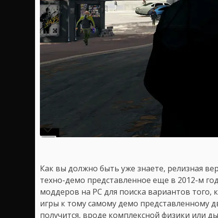
Как вы должно быть уже знаете, релизная вер
техно-демо представленное еще в 2012-м год
моддеров на PC для поиска вариантов того,
игры к тому самому демо представленному дв
получится, вроде комплексной физики или д