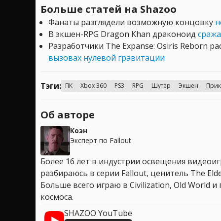
Больше статей на Shazoo
Фанаты разглядели возможную концовку
н
В экшен-RPG Dragon Khan драконоид
сража
Разработчики The Expanse: Osiris Reborn ра
вызовах нулевой гравитации
Тэги:
ПК
Xbox 360
PS3
RPG
Шутер
Экшен
При
Об авторе
Коэн
Эксперт по Fallout
Более 16 лет в индустрии освещения видеоигр
разбираюсь в серии Fallout, ценитель The Elder
Больше всего играю в Civilization, Old World
космоса.
SHAZOO YouTube