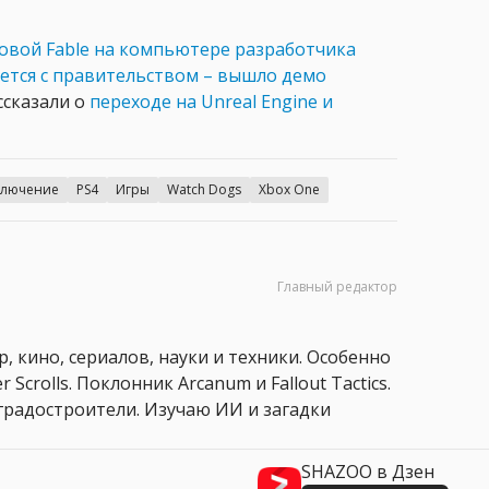
овой Fable на компьютере разработчика
ется с правительством – вышло демо
ссказали о
переходе на Unreal Engine и
ключение
PS4
Игры
Watch Dogs
Xbox One
Главный редактор
, кино, сериалов, науки и техники. Особенно
 Scrolls. Поклонник Arcanum и Fallout Tactics.
 и градостроители. Изучаю ИИ и загадки
SHAZOO в Дзен