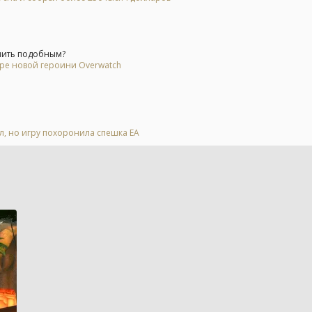
мить подобным?
ере новой героини Overwatch
ал, но игру похоронила спешка EA