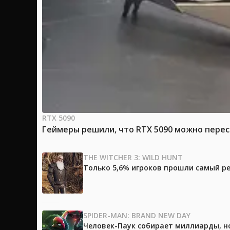
RTX 5090
Геймеры решили, что RTX 5090 можно перес
THE WITCHER 3: WILD HUNT
Только 5,6% игроков прошли самый ре
SPIDER-MAN: BRAND NEW DAY
Человек-Паук собирает миллиарды, но