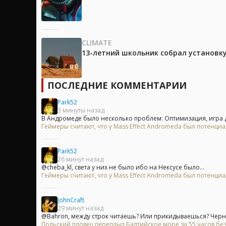
CLIMATE
13-летний школьник собрал установк
ПОСЛЕДНИЕ КОММЕНТАРИИ
Park52
3 минуты назад
В Андромеде было несколько проблем: Оптимизация, игра д
Геймеры считают, что у Mass Effect Andromeda был потенци
Park52
26 минут назад
@cheba_kl, света у них не было ибо на Нексусе было...
Геймеры считают, что у Mass Effect Andromeda был потенци
JohnCraft
29 минут назад
@Bahron, между строк читаешь? Или прикидываешься? Черны
Польский пловец переплыл Балтийское море за 55 часов без