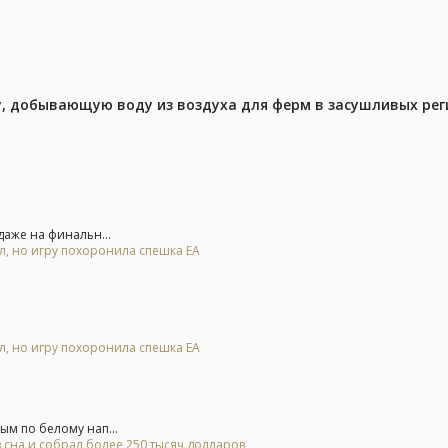
у, добывающую воду из воздуха для ферм в засушливых рег
аже на финальн...
ал, но игру похоронила спешка EA
ал, но игру похоронила спешка EA
м по белому нап...
 сна и собрал более 250 тысяч долларов