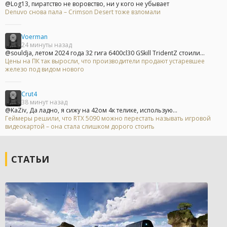
@Log13, пиратство не воровство, ни у кого не убывает
Denuvo снова пала – Crimson Desert тоже взломали
Voerman
24 минуты назад
@souldja, летом 2024 года 32 гига 6400cl30 GSkill TridentZ стоили...
Цены на ПК так выросли, что производители продают устаревшее
железо под видом нового
Crut4
38 минут назад
@KaZiv, Да ладно, я сижу на 42ом 4к телике, использую...
Геймеры решили, что RTX 5090 можно перестать называть игровой
видеокартой – она стала слишком дорого стоить
СТАТЬИ