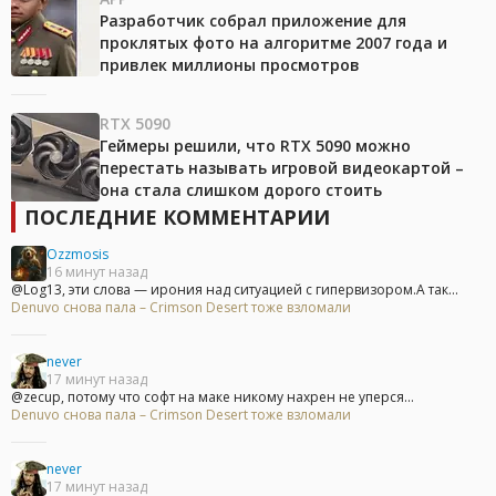
Разработчик собрал приложение для
проклятых фото на алгоритме 2007 года и
привлек миллионы просмотров
RTX 5090
Геймеры решили, что RTX 5090 можно
перестать называть игровой видеокартой –
она стала слишком дорого стоить
ПОСЛЕДНИЕ КОММЕНТАРИИ
Ozzmosis
16 минут назад
@Log13, эти слова — ирония над ситуацией с гипервизором.А так...
Denuvo снова пала – Crimson Desert тоже взломали
never
17 минут назад
@zecup, потому что софт на маке никому нахрен не уперся...
Denuvo снова пала – Crimson Desert тоже взломали
never
17 минут назад